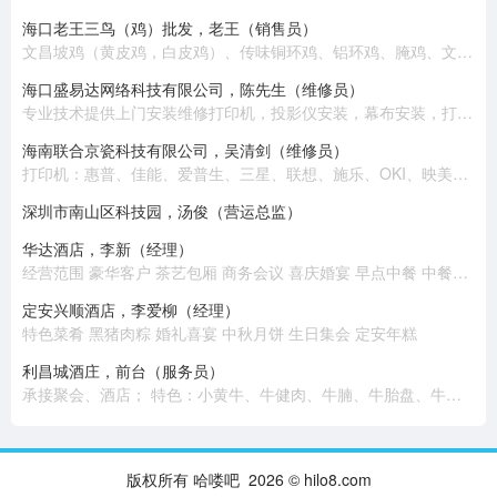
海口老王三鸟（鸡）批发，老王（销售员）
文昌坡鸡（黄皮鸡，白皮鸡）、传味铜环鸡、铝环鸡、腌鸡、文昌公鸡、乌鸡、老鸡、半老鸡、公鸡（大脚）
海口盛易达网络科技有限公司，陈先生（维修员）
专业技术提供上​‌‌门安装维修打印机，投影仪安装，幕布安装，打印耗材配送，电脑组装，笔记本电脑维修，收银机维修，监控安装，网络布线，高清摄像头安装，网络组建，背景音乐安装等 。 公司有专业技术员十几名，随时提供上门安装维修服务，价格优惠，质量保证！
海南联合京瓷科技有限公司，吴清剑（维修员）
打印机：惠普、佳能、爱普生、三星、联想、施乐、OKI、映美、兄弟、富士通、得实、京瓷、中税。 复印机：施乐、东芝、佳能、理光、夏普、京瓷、美能达、震旦。 扫描仪：惠普、佳能、爱普生、柯达、汉王、富士通、紫光、中晶。 电脑：联想、惠普、华硕。 耗材：各类品牌原装国产。
深圳市南山区科技园，汤俊（营运总监）
华达酒店，李新（经理）
经营范围 豪华客户 茶艺包厢 商务会议 喜庆婚宴 早点中餐 中餐包厢
定安兴顺酒店，李爱柳（经理）
特色菜肴 黑猪肉粽 婚礼喜宴 中秋月饼 生日集会 定安年糕
利昌城酒庄，前台（服务员）
承接聚会、酒店； 特色：小黄牛、牛健肉、牛腩、牛胎盘、牛百叶、牛鞭、炸牛排、煎牛肉、肥牛。
版权所有 哈喽吧 2026 © hilo8.com