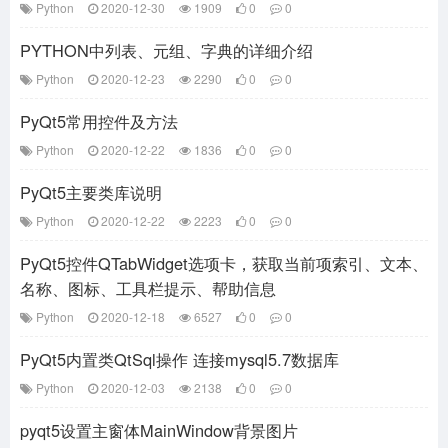
Python
2020-12-30
1909
0
0
PYTHON中列表、元组、字典的详细介绍
Python
2020-12-23
2290
0
0
PyQt5常用控件及方法
Python
2020-12-22
1836
0
0
PyQt5主要类库说明
Python
2020-12-22
2223
0
0
PyQt5控件QTabWidget选项卡，获取当前项索引、文本、
名称、图标、工具栏提示、帮助信息
Python
2020-12-18
6527
0
0
PyQt5内置类QtSql操作 连接mysql5.7数据库
Python
2020-12-03
2138
0
0
pyqt5设置主窗体MainWindow背景图片