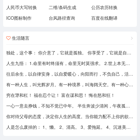
人民币大写转换
二维/条码生成
公历农历转换
ICO图标制作
台风路径查询
百度在线翻译
生活随言
独处，这个事： 你介意了，它就是孤独。 你享受了，它就是自由。
人生九悟： 1.命里有时终须有，命里无时莫强求。 2.世上本无事槦人自扰之。 3.睡前原谅一切，醒来不问过往。 4.平安健康是财富，无病无灾。 5.人心换人心，换不来就转身。 6.看破不说破，看透不说透。 7.得意时看淡，失意时看开。 8.知足常乐，一切随缘。 9.人生本过客，何须执着。
往后余生，以自律安身，以自爱暖心，向阳而行，不负自己，活成自己喜欢的模样！
有一种人生，叫光辉岁月。有一种境界，叫海阔天空。有一种心态，叫不可一世。 有一种亲情，叫真的爱你。有一种乡音，叫农民。 有一种爱情，叫喜欢你。 有一种路途，叫灰色轨迹。 有一种知己，叫情人。有一种情结，叫长城。 有一种和平，叫AMANI。 有一种行动，叫不再犹豫。 有一种父爱，叫大地。有一种孤独，叫冷雨夜。 有一种伤心，叫无尽空虚。 有一种无奈，叫岁月无声。有一种信仰，叫再见理想。有一种童真，叫月光光。有一种力量，叫冲开一切。有一种坚强，叫午夜怨曲。有一种感慨，叫谁伴我闯荡。 有一种坦然，叫无悔这一生。有一种思念，叫遥望。有一个歌手，叫黄家驹。 有一支乐队，叫BEYOND。三十多年，一晃而过！精神永留心间，致敬家驹！！
穷在犟和杠！ 福在忍个让！ 富在谋和思！ 悔在怒和狂！
一心一意去挣钱，不知不觉已中年。 半生奔波少清闲，午夜孤枕难入眠。 青山不老我不闲，一生忙碌为油盐。 风风雨雨几十载，转眼黄土埋胸前。 我笑青山颜不变，青山笑我已暮年。 如牛到老不得闲，得闲已与山共眠。 半生风雨半生寒，一杯浊酒敬流年。 回首过往半生路，七分酸楚三分甜。 岁月赠我两鬓霜，红尘赐我一身伤。 尝遍人间千般苦，颜衰依旧笑夕阳。
你对待父母的态度，决定你人生的高度。当你能力配不上你的欲望的时候，要学会控制欲望，并对自己的能力有认知、对自己的消费有规划、对自己的欲望有克制。
人是怎么废掉的： 1、懒。 2、清高。 3、爱拖延。 4、沉迷美色。 5、没有自控力。 6、不思考不学习。 7、安慰式自我欺骗。 8、胆小如鼠不敢打拼。 9、不懂示弱找别人帮助。 10、满脑子都是鸡毛蒜皮，忽略重大事情的选择。