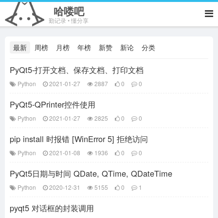
哈喽吧
勤记录 • 懂分享
最新
周榜
月榜
年榜
新赞
新论
分类
PyQt5-打开文档、保存文档、打印文档
Python
2021-01-27
2887
0
0
PyQt5-QPrinter控件使用
Python
2021-01-27
2825
0
0
pip install 时报错 [WinError 5] 拒绝访问
Python
2021-01-08
1936
0
0
PyQt5日期与时间 QDate, QTime, QDateTime
Python
2020-12-31
5155
0
1
pyqt5 对话框的封装调用