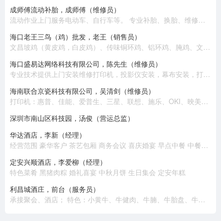
成师傅流动补胎，成师傅（维修员）
流动作业上门服务电动车、自行车等。 专业补胎、换胎、维修、换电池、收电池回收旧电动车。 热情周到、上门服务。
海口老王三鸟（鸡）批发，老王（销售员）
文昌坡鸡（黄皮鸡，白皮鸡）、传味铜环鸡、铝环鸡、腌鸡、文昌公鸡、乌鸡、老鸡、半老鸡、公鸡（大脚）
海口盛易达网络科技有限公司，陈先生（维修员）
专业技术提供上​‌‌门安装维修打印机，投影仪安装，幕布安装，打印耗材配送，电脑组装，笔记本电脑维修，收银机维修，监控安装，网络布线，高清摄像头安装，网络组建，背景音乐安装等 。 公司有专业技术员十几名，随时提供上门安装维修服务，价格优惠，质量保证！
海南联合京瓷科技有限公司，吴清剑（维修员）
打印机：惠普、佳能、爱普生、三星、联想、施乐、OKI、映美、兄弟、富士通、得实、京瓷、中税。 复印机：施乐、东芝、佳能、理光、夏普、京瓷、美能达、震旦。 扫描仪：惠普、佳能、爱普生、柯达、汉王、富士通、紫光、中晶。 电脑：联想、惠普、华硕。 耗材：各类品牌原装国产。
深圳市南山区科技园，汤俊（营运总监）
华达酒店，李新（经理）
经营范围 豪华客户 茶艺包厢 商务会议 喜庆婚宴 早点中餐 中餐包厢
定安兴顺酒店，李爱柳（经理）
特色菜肴 黑猪肉粽 婚礼喜宴 中秋月饼 生日集会 定安年糕
利昌城酒庄，前台（服务员）
承接聚会、酒店； 特色：小黄牛、牛健肉、牛腩、牛胎盘、牛百叶、牛鞭、炸牛排、煎牛肉、肥牛。