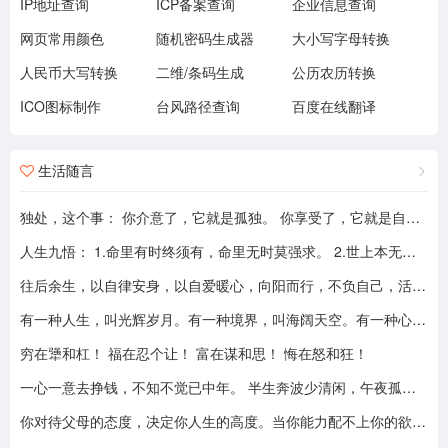
IP地址查询
ICP备案查询
企业信息查询
网页常用颜色
随机密码生成器
大小写字母转换
人民币大写转换
二维/条码生成
公历农历转换
ICO图标制作
台风路径查询
百度在线翻译
生活随言
独处，这个事： 你介意了，它就是孤独。 你享受了，它就是自由。
人生九悟： 1.命里有时终须有，命里无时莫强求。 2.世上本无事槦人自扰之。 3.睡前原谅一切，醒来不问过往。 4.平安健康是财富，无病无灾。 5.人心换人心，换不来就转身。 6.看破不说破，看透不说透。 7.得意时看淡，失意时看开。 8.知足常乐，一切随缘。 9.人生本过客，何须执着。
往后余生，以自律安身，以自爱暖心，向阳而行，不负自己，活成自己喜欢的模样！
有一种人生，叫光辉岁月。有一种境界，叫海阔天空。有一种心态，叫不可一世。 有一种亲情，叫真的爱你。有一种乡音，叫农民。 有一种爱情，叫喜欢你。 有一种路途，叫灰色轨迹。 有一种知己，叫情人。有一种情结，叫长城。 有一种和平，叫AMANI。 有一种行动，叫不再犹豫。 有一种父爱，叫大地。有一种孤独，叫冷雨夜。 有一种伤心，叫无尽空虚。 有一种无奈，叫岁月无声。有一种信仰，叫再见理想。有一种童真，叫月光光。有一种力量，叫冲开一切。有一种坚强，叫午夜怨曲。有一种感慨，叫谁伴我闯荡。 有一种坦然，叫无悔这一生。有一种思念，叫遥望。有一个歌手，叫黄家驹。 有一支乐队，叫BEYOND。三十多年，一晃而过！精神永留心间，致敬家驹！！
穷在犟和杠！ 福在忍个让！ 富在谋和思！ 悔在怒和狂！
一心一意去挣钱，不知不觉已中年。 半生奔波少清闲，午夜孤枕难入眠。 青山不老我不闲，一生忙碌为油盐。 风风雨雨几十载，转眼黄土埋胸前。 我笑青山颜不变，青山笑我已暮年。 如牛到老不得闲，得闲已与山共眠。 半生风雨半生寒，一杯浊酒敬流年。 回首过往半生路，七分酸楚三分甜。 岁月赠我两鬓霜，红尘赐我一身伤。 尝遍人间千般苦，颜衰依旧笑夕阳。
你对待父母的态度，决定你人生的高度。当你能力配不上你的欲望的时候，要学会控制欲望，并对自己的能力有认知、对自己的消费有规划、对自己的欲望有克制。