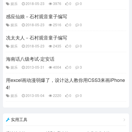
娱乐
2018-05-23
3976
0
0
感应仙娘－石村观音童子编写
娱乐
2018-05-23
2516
0
0
冼太夫人－石村观音童子编写
娱乐
2018-05-23
2435
0
0
海南话八级考试-定安话
娱乐
2013-05-31
4004
0
3
用excel画动漫弱爆了，设计达人教你用CSS3来画iPhone
4!
娱乐
2013-05-04
2220
0
0
实用工具