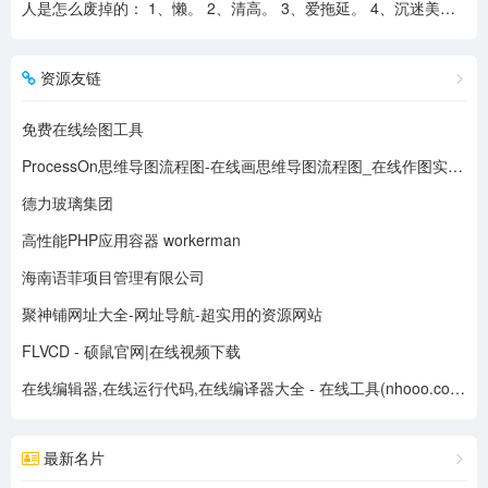
人是怎么废掉的： 1、懒。 2、清高。 3、爱拖延。 4、沉迷美色。 5、没有自控力。 6、不思考不学习。 7、安慰式自我欺骗。 8、胆小如鼠不敢打拼。 9、不懂示弱找别人帮助。 10、满脑子都是鸡毛蒜皮，忽略重大事情的选择。
资源友链
免费在线绘图工具
ProcessOn思维导图流程图-在线画思维导图流程图_在线作图实时协作
德力玻璃集团
高性能PHP应用容器 workerman
海南语菲项目管理有限公司
聚神铺网址大全-网址导航-超实用的资源网站
FLVCD - 硕鼠官网|在线视频下载
在线编辑器,在线运行代码,在线编译器大全 - 在线工具(nhooo.com)
最新名片