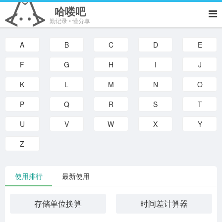
哈喽吧
勤记录 • 懂分享
A
B
C
D
E
F
G
H
I
J
K
L
M
N
O
P
Q
R
S
T
U
V
W
X
Y
Z
使用排行
最新使用
存储单位换算
时间差计算器