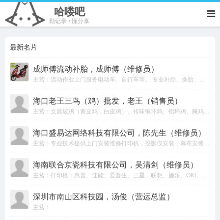
哈喽吧
勤记录 • 懂分享
最新名片
成师傅流动补胎，成师傅（维修员）
主营：流动作业上门服务电动车、自行车等。 专业补胎、换胎、维修、换电池、收电池回收旧电动车。 热情周到、上门服务。
海口老王三鸟（鸡）批发，老王（销售员）
主营：文昌坡鸡（黄皮鸡，白皮鸡）、传味铜环鸡、铝环鸡、腌鸡、文昌公鸡、乌鸡、老鸡、半老鸡、公鸡（大脚）
海口盛易达网络科技有限公司，陈先生（维修员）
主营：专业技术提供上​‌‌门安装维修打印机，投影仪安装，幕布安装，打印耗材配送，电脑组装，笔记本电脑维修，收银机维修，监控安装，网络布线，高清摄像头安装，网络组建，背景音乐安装等 。 公司有专业技术员十几名，随时提供上门安装维修服务，价格优惠，质量保证！
海南联合京瓷科技有限公司，吴清剑（维修员）
主营：打印机：惠普、佳能、爱普生、三星、联想、施乐、OKI、映美、兄弟、富士通、得实、京瓷、中税。 复印机：施乐、东芝、佳能、理光、夏普、京瓷、美能达、震旦。 扫描仪：惠普、佳能、爱普生、柯达、汉王、富士通、紫光、中晶。 电脑：联想、惠普、华硕。 耗材：各类品牌原装国产。
深圳市南山区科技园，汤俊（营运总监）
主营：