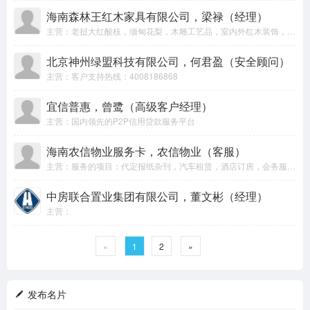
海南森林王红木家具有限公司，梁禄（经理）
主营：老挝大红酸枝，缅甸花梨，木雕工艺品，室内外红木装饰，家具订做批发
北京神州绿盟科技有限公司，何君盈（安全顾问）
主营：客户支持热线：4008186868
宜信普惠，曾鹭（高级客户经理）
主营：国内领先的P2P信用贷款服务平台
海南农信物业服务卡，农信物业（客服）
主营：服务的项目：代定报纸杂刊，汽车租赁，酒店订房，会务服务，商务打印，餐饮服务，装修装饰咨询，订花，订水。
中房联合置业集团有限公司，董文彬（经理）
主营：
«
1
2
»
发布名片