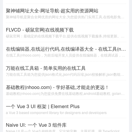
聚神铺网址大全-网址导航-超实用的资源网站
聚神铺导航是聚合全网优质的网址大全,为您提供热门实用工具,在线电影免费观看,动漫大全,在线小游戏,免费音乐下载,免费小说网,绿色软件等资源网站。非常全面的网址导航。
FLVCD - 硕鼠官网|在线视频下载
硕鼠官网：最稳定的在线视频下载平台,提供在线视频下载服务,持续更新。支持西瓜,B站,抖音,央视,新浪,搜狐等网站的视频下载,并提供批量下载服务
在线编辑器,在线运行代码,在线编译器大全 - 在线工具(nhooo.com)
在线工具(nhooo.com)，为前后端开发人员提供在线编辑器，在线调试器，在线编译器，在线格式化，在线压缩代码，以及C++、C、Golang、Java、Kotlin、Node.js、Python、Swift、PHP、Python、 CSS、JS等在线调试工具，帮您在线快速调试，编译代码。
万能在线工具箱 - 简单实用的在线工具
万能在线工具箱为您提供json格式化,json代码压缩,json校验解析,json数组解析,json转xml,xml转json,json解析,json在线解析,json在线解析及格式化,unix时间戳转换,CSS美化压缩,json美化,json格式化输出,json数组,json实体类,json视图等
基础教程(nhooo.com) - 学好基础,才能走的更远！
基础教程(nhooo.com)为您提供免费在线基础教程,android基础教程, golang教程, javascript教程, ajax教程, java核心教程, sql教程, python基础教程, php教程, c语言教程等,从基础到高级的教程学习,学好基础,才能走的更远
一个 Vue 3 UI 框架 | Element Plus
a Vue 3 based component library for designers and developers
Naive UI: 一个 Vue 3 组件库
Naive UI 是一个 Vue3 的组件库。它比较完整，主题可调，用 TypeScript 写的，快。有超过 80 个组件，希望能帮你少写点代码。