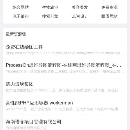
综合网站
生物农业
美容美发
免费资源
电子邮箱
搜索引擎
UI/VI设计
联盟网站
最新资源链
免费在线绘图工具
Bring your storage to our online tool, or save locally with the desktop app. Your data stays yours—we can't access it.
ProcessOn思维导图流程图-在线画思维导图流程图_在线作图实时协作
ProcessOn是一款专业在线作图工具和知识分享社区，支持AI一键生成思维导图和流程图。可绘制甘特图、ER图、UML、网络拓扑图、电路图、平面图、鱼骨图、组织结构图、时间轴等多种图形，同时可实现人与人之间的实时协作和共享，提升团队工作效率。
德力玻璃集团
德力玻璃集团始创于1996年，是一家专业从事各类玻璃产品研发、制造的集团公司，玻璃产品类别覆盖：日用玻璃、太阳能玻璃、包装玻璃、光学玻璃、电器玻璃。公司是中国主板A股上市公司，中国玻璃器皿制造首强企业，全球产能排名第三位。
高性能PHP应用容器 workerman
workerman是一款开源高性能PHP应用容器，它大大突破了传统PHP应用范围，被广泛的用于互联网、即时通讯、APP开发、硬件通讯、智能家居、物联网等领域的开发。
海南语菲项目管理有限公司
海南语菲项目管理有限公司