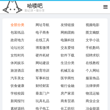
哈喽吧
勤记录 • 懂分享
全部分类
网址导航
友情链接
视频电影
包装纸品
电子商务
网购团购
图文幽默
政府地方
在线工具
电脑科技
文学小说
论坛社区
博客微博
交友爱情
手机数码
女性时尚
硬件耗材
软件下载
招聘求职
休闲娱乐
网站建设
生活分类
在线教程
旅游酒店
教育培训
机械五金
个人网站
汽车美女
军事科技
医学两性
服装饰品
饮食健康
财经财富
银行金融
法律律师
学校校园
垂直门户
房产家居
物流运输
新闻报刊
玩具礼品
商务贸易
商业企业
素材源码
电子电工
化工纺织
冶金能源