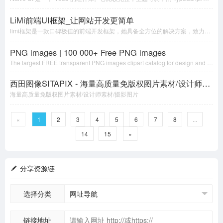
LiMi前端UI框架_让网站开发更简单
limi框架是一款口碑极佳的前端开发框架，她具备全方位的解决方案，致力于服务各个水平段的开发人员，您的页面会轻松地拥有丰富而友好的操作体验。欢迎来下载使用。
PNG images | 100 000+ Free PNG images
The largest FREE transparent PNG images clipart catalog for design and web design in best resolution and quality
西田图像SITAPIX - 海量高质量免版权图片素材/设计师素材/摄影图片
海量高质量免版权图片素材/设计师素材/摄影图片
«
1
2
3
4
5
6
7
8
...
14
15
»
分享资源链
选择分类
链接地址