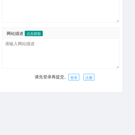
网站描述
点击获取
请先登录再提交。
登录
注册