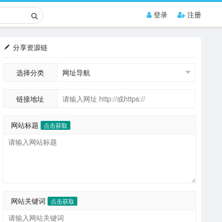
登录
注册
分享资源链
选择分类
链接地址
网站标题
点击获取
网站关键词
点击获取