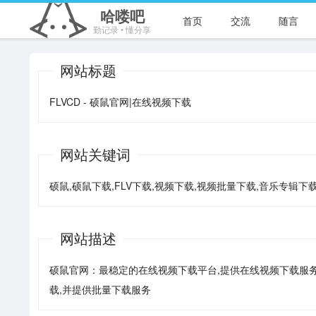
哈喽吧
首页
交流
随言
勤记录 • 懂分享
网站标题
FLVCD - 硕鼠官网|在线视频下载
网站关键词
硕鼠,硕鼠下载,FLV下载,视频下载,视频批量下载,音乐专辑下
网站描述
硕鼠官网：最稳定的在线视频下载平台,提供在线视频下载服务,
载,并提供批量下载服务