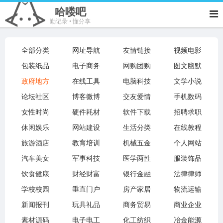
哈喽吧
勤记录 • 懂分享
全部分类
网址导航
友情链接
视频电影
包装纸品
电子商务
网购团购
图文幽默
政府地方
在线工具
电脑科技
文学小说
论坛社区
博客微博
交友爱情
手机数码
女性时尚
硬件耗材
软件下载
招聘求职
休闲娱乐
网站建设
生活分类
在线教程
旅游酒店
教育培训
机械五金
个人网站
汽车美女
军事科技
医学两性
服装饰品
饮食健康
财经财富
银行金融
法律律师
学校校园
垂直门户
房产家居
物流运输
新闻报刊
玩具礼品
商务贸易
商业企业
素材源码
电子电工
化工纺织
冶金能源