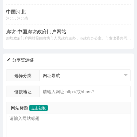
中国河北
河北，河北省
廊坊-中国廊坊政府门户网站
廊坊政府门户网站是由廊坊市人民政府主办，市政府办公室、市发改委共同承办，廊坊市经济信息中心制作和维护。是廊坊最早、最具影响力、最具权威、信誉度最好的政府综合门户网站。办站宗旨：“宣传廊坊、沟通世界、公开政务、服务社会”。是“中国河北”政府网站在廊坊的唯一节点，连续多次被国家权威机构评为“政府优秀门户网站”。
分享资源链
选择分类
链接地址
网站标题
点击获取