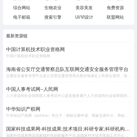
综合网站
生物农业
美容美发
免费资源
电子邮箱
搜索引擎
UI/VI设计
联盟网站
最新资源链
中国计算机技术职业资格网
中国计算机技术职业资格网
海南省公安厅交通警察总队互联网交通安全服务管理平台
交通安全服务管理平台是公安部交通管理局为更好地满足人民群众需求，加强社会管理，提升公安交通管理便民、利民、惠民 水平，建立的官方交通安全综合服务管理平台。主要提供电子监控处理，缴纳罚款，驾驶人考试预约，期满换证，超龄换证，损毁换证，遗失补证，延期换证，延期审验，延期提交体检证明，驾驶证变更联系方式，预选机动车号牌，补换领号牌，补换领行驶证，补领检验合格标志，机动车检验预约，机动车变更联系方式，机动车业务公告及查询，驾驶证业务公告/信息公布，驾驶证记分查询，公告参数查询，机动车违法查询，交管服务地图，帮助中心,提供交通安全服务，达到便民利民的目的
中国人事考试网--人民网
人力资源和社会保障部人事考试中心是直接隶属于人力资源和社会保障部的事业单位。按照部赋予的职能，人事考试中心主要承担公务员录用考试、专业技术人员资格考试、公务员遴选考试、中央单位接收安置军转干部考试和事业单位公开招聘考试等五大类，50余项考试的命题、阅卷、考务组织、考试技术指导和考试服务等工作。
中华知识产权网
中华知识产权网（ipchina）专注于：商标注册申请、商标交易中介、商标查询、商标新闻等。典型客户有：微软。
国家科技成果网-科技成果;技术项目;科研专家;科研机构;科技统计;成果转化
国家科技成果网是国家级科技创新服务平台,由国家科学技术奖励工作办公室主办。网站收录全国各地区、各行业经省、市、部委认定的权威科技成果50余万项,同时收录10万家科研机构和和100万名科研专家信息。根据用户需求提供科技统计和分析报告。在科技界及社会中具有较高的知名度，直接用户数十万人。