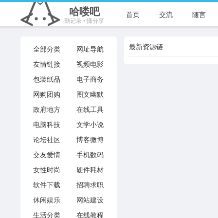
哈喽吧
首页
交流
随言
勤记录 • 懂分享
最新资源链
全部分类
网址导航
友情链接
视频电影
包装纸品
电子商务
网购团购
图文幽默
政府地方
在线工具
电脑科技
文学小说
论坛社区
博客微博
交友爱情
手机数码
女性时尚
硬件耗材
软件下载
招聘求职
休闲娱乐
网站建设
生活分类
在线教程