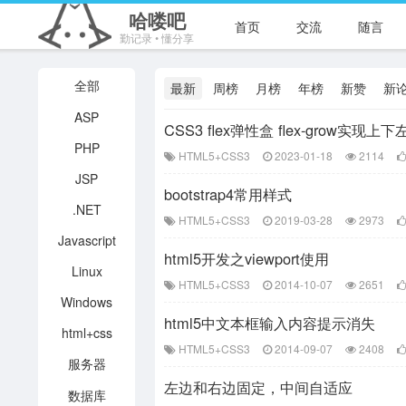
哈喽吧
首页
交流
随言
勤记录 • 懂分享
全部
最新
周榜
月榜
年榜
新赞
新
ASP
CSS3 flex弹性盒 flex-gro
PHP
HTML5+CSS3
2023-01-18
2114
JSP
bootstrap4常用样式
.NET
HTML5+CSS3
2019-03-28
2973
Javascript
html5开发之viewport使用
Linux
HTML5+CSS3
2014-10-07
2651
Windows
html5中文本框输入内容提示消失
html+css
HTML5+CSS3
2014-09-07
2408
服务器
左边和右边固定，中间自适应
数据库