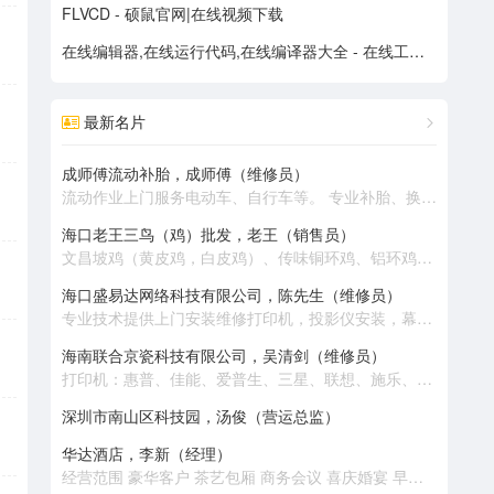
FLVCD - 硕鼠官网|在线视频下载
在线编辑器,在线运行代码,在线编译器大全 - 在线工具(nhooo.com)
最新名片
成师傅流动补胎，成师傅（维修员）
流动作业上门服务电动车、自行车等。 专业补胎、换胎、维修、换电池、收电池回收旧电动车。 热情周到、上门服务。
海口老王三鸟（鸡）批发，老王（销售员）
文昌坡鸡（黄皮鸡，白皮鸡）、传味铜环鸡、铝环鸡、腌鸡、文昌公鸡、乌鸡、老鸡、半老鸡、公鸡（大脚）
海口盛易达网络科技有限公司，陈先生（维修员）
专业技术提供上​‌‌门安装维修打印机，投影仪安装，幕布安装，打印耗材配送，电脑组装，笔记本电脑维修，收银机维修，监控安装，网络布线，高清摄像头安装，网络组建，背景音乐安装等 。 公司有专业技术员十几名，随时提供上门安装维修服务，价格优惠，质量保证！
海南联合京瓷科技有限公司，吴清剑（维修员）
打印机：惠普、佳能、爱普生、三星、联想、施乐、OKI、映美、兄弟、富士通、得实、京瓷、中税。 复印机：施乐、东芝、佳能、理光、夏普、京瓷、美能达、震旦。 扫描仪：惠普、佳能、爱普生、柯达、汉王、富士通、紫光、中晶。 电脑：联想、惠普、华硕。 耗材：各类品牌原装国产。
深圳市南山区科技园，汤俊（营运总监）
华达酒店，李新（经理）
经营范围 豪华客户 茶艺包厢 商务会议 喜庆婚宴 早点中餐 中餐包厢