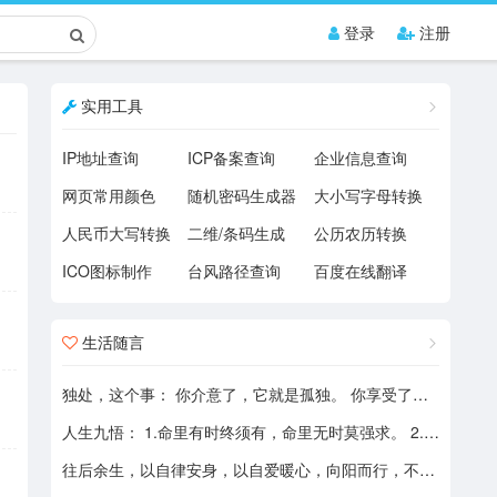
登录
注册
实用工具
IP地址查询
ICP备案查询
企业信息查询
网页常用颜色
随机密码生成器
大小写字母转换
人民币大写转换
二维/条码生成
公历农历转换
ICO图标制作
台风路径查询
百度在线翻译
生活随言
独处，这个事： 你介意了，它就是孤独。 你享受了，它就是自由。
人生九悟： 1.命里有时终须有，命里无时莫强求。 2.世上本无事槦人自扰之。 3.睡前原谅一切，醒来不问过往。 4.平安健康是财富，无病无灾。 5.人心换人心，换不来就转身。 6.看破不说破，看透不说透。 7.得意时看淡，失意时看开。 8.知足常乐，一切随缘。 9.人生本过客，何须执着。
往后余生，以自律安身，以自爱暖心，向阳而行，不负自己，活成自己喜欢的模样！