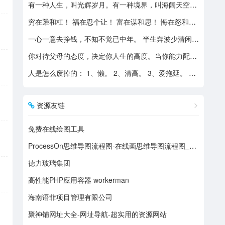
有一种人生，叫光辉岁月。有一种境界，叫海阔天空。有一种心态，叫不可一世。 有一种亲情，叫真的爱你。有一种乡音，叫农民。 有一种爱情，叫喜欢你。 有一种路途，叫灰色轨迹。 有一种知己，叫情人。有一种情结，叫长城。 有一种和平，叫AMANI。 有一种行动，叫不再犹豫。 有一种父爱，叫大地。有一种孤独，叫冷雨夜。 有一种伤心，叫无尽空虚。 有一种无奈，叫岁月无声。有一种信仰，叫再见理想。有一种童真，叫月光光。有一种力量，叫冲开一切。有一种坚强，叫午夜怨曲。有一种感慨，叫谁伴我闯荡。 有一种坦然，叫无悔这一生。有一种思念，叫遥望。有一个歌手，叫黄家驹。 有一支乐队，叫BEYOND。三十多年，一晃而过！精神永留心间，致敬家驹！！
穷在犟和杠！ 福在忍个让！ 富在谋和思！ 悔在怒和狂！
一心一意去挣钱，不知不觉已中年。 半生奔波少清闲，午夜孤枕难入眠。 青山不老我不闲，一生忙碌为油盐。 风风雨雨几十载，转眼黄土埋胸前。 我笑青山颜不变，青山笑我已暮年。 如牛到老不得闲，得闲已与山共眠。 半生风雨半生寒，一杯浊酒敬流年。 回首过往半生路，七分酸楚三分甜。 岁月赠我两鬓霜，红尘赐我一身伤。 尝遍人间千般苦，颜衰依旧笑夕阳。
你对待父母的态度，决定你人生的高度。当你能力配不上你的欲望的时候，要学会控制欲望，并对自己的能力有认知、对自己的消费有规划、对自己的欲望有克制。
人是怎么废掉的： 1、懒。 2、清高。 3、爱拖延。 4、沉迷美色。 5、没有自控力。 6、不思考不学习。 7、安慰式自我欺骗。 8、胆小如鼠不敢打拼。 9、不懂示弱找别人帮助。 10、满脑子都是鸡毛蒜皮，忽略重大事情的选择。
资源友链
免费在线绘图工具
ProcessOn思维导图流程图-在线画思维导图流程图_在线作图实时协作
德力玻璃集团
高性能PHP应用容器 workerman
海南语菲项目管理有限公司
聚神铺网址大全-网址导航-超实用的资源网站