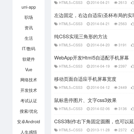
HTML5+CSS3
2014-04-21
2613
uni-app
左边固定，右边自适应(圣杯布局的实
职场
HTML5+CSS3
2014-04-21
2563
资讯
纯CSS实现三角形的方法
生活
HTML5+CSS3
2014-04-20
3191
IT/数码
WebApp开发Html5自适配手机屏幕
软硬件
HTML5+CSS3
2014-04-19
2397
Vue
移动页面自适应手机屏幕宽度
网络技术
HTML5+CSS3
2014-04-12
2449
开发技术
鼠标悬停图片、文字css3效果
考试认证
HTML5+CSS3
2014-02-06
3136
搜索/优化
CSS3制作右下角固定圆圈，也可以
安卓Android
HTML5+CSS3
2013-11-28
2372
人生感悟