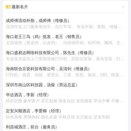
最新名片
成师傅流动补胎，成师傅（维修员）
流动作业上门服务电动车、自行车等。 专业补胎、换胎、维修、换电池、收电池回收旧电动车。 热情周到、上门服务。
海口老王三鸟（鸡）批发，老王（销售员）
文昌坡鸡（黄皮鸡，白皮鸡）、传味铜环鸡、铝环鸡、腌鸡、文昌公鸡、乌鸡、老鸡、半老鸡、公鸡（大脚）
海口盛易达网络科技有限公司，陈先生（维修员）
专业技术提供上​‌‌门安装维修打印机，投影仪安装，幕布安装，打印耗材配送，电脑组装，笔记本电脑维修，收银机维修，监控安装，网络布线，高清摄像头安装，网络组建，背景音乐安装等 。 公司有专业技术员十几名，随时提供上门安装维修服务，价格优惠，质量保证！
海南联合京瓷科技有限公司，吴清剑（维修员）
打印机：惠普、佳能、爱普生、三星、联想、施乐、OKI、映美、兄弟、富士通、得实、京瓷、中税。 复印机：施乐、东芝、佳能、理光、夏普、京瓷、美能达、震旦。 扫描仪：惠普、佳能、爱普生、柯达、汉王、富士通、紫光、中晶。 电脑：联想、惠普、华硕。 耗材：各类品牌原装国产。
深圳市南山区科技园，汤俊（营运总监）
华达酒店，李新（经理）
经营范围 豪华客户 茶艺包厢 商务会议 喜庆婚宴 早点中餐 中餐包厢
定安兴顺酒店，李爱柳（经理）
特色菜肴 黑猪肉粽 婚礼喜宴 中秋月饼 生日集会 定安年糕
利昌城酒庄，前台（服务员）