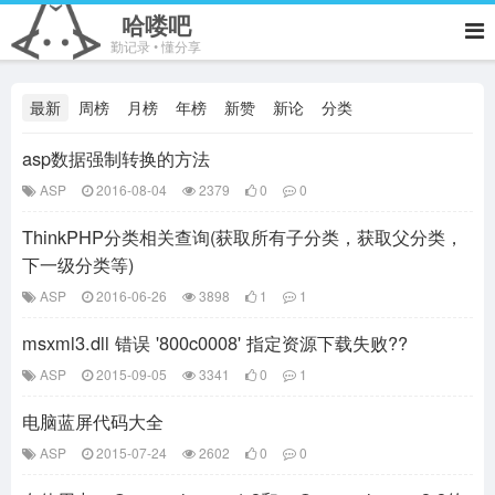
哈喽吧
勤记录 • 懂分享
最新
周榜
月榜
年榜
新赞
新论
分类
asp数据强制转换的方法
ASP
2016-08-04
2379
0
0
ThinkPHP分类相关查询(获取所有子分类，获取父分类，
下一级分类等)
ASP
2016-06-26
3898
1
1
msxml3.dll 错误 '800c0008' 指定资源下载失败??
ASP
2015-09-05
3341
0
1
电脑蓝屏代码大全
ASP
2015-07-24
2602
0
0