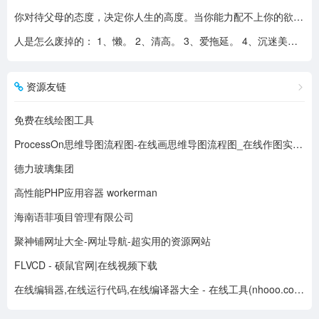
你对待父母的态度，决定你人生的高度。当你能力配不上你的欲望的时候，要学会控制欲望，并对自己的能力有认知、对自己的消费有规划、对自己的欲望有克制。
人是怎么废掉的： 1、懒。 2、清高。 3、爱拖延。 4、沉迷美色。 5、没有自控力。 6、不思考不学习。 7、安慰式自我欺骗。 8、胆小如鼠不敢打拼。 9、不懂示弱找别人帮助。 10、满脑子都是鸡毛蒜皮，忽略重大事情的选择。
资源友链
免费在线绘图工具
ProcessOn思维导图流程图-在线画思维导图流程图_在线作图实时协作
德力玻璃集团
高性能PHP应用容器 workerman
海南语菲项目管理有限公司
聚神铺网址大全-网址导航-超实用的资源网站
FLVCD - 硕鼠官网|在线视频下载
在线编辑器,在线运行代码,在线编译器大全 - 在线工具(nhooo.com)