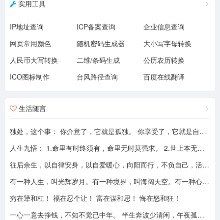
实用工具
IP地址查询
ICP备案查询
企业信息查询
网页常用颜色
随机密码生成器
大小写字母转换
人民币大写转换
二维/条码生成
公历农历转换
ICO图标制作
台风路径查询
百度在线翻译
生活随言
独处，这个事： 你介意了，它就是孤独。 你享受了，它就是自由。
人生九悟： 1.命里有时终须有，命里无时莫强求。 2.世上本无事槦人自扰之。 3.睡前原谅一切，醒来不问过往。 4.平安健康是财富，无病无灾。 5.人心换人心，换不来就转身。 6.看破不说破，看透不说透。 7.得意时看淡，失意时看开。 8.知足常乐，一切随缘。 9.人生本过客，何须执着。
往后余生，以自律安身，以自爱暖心，向阳而行，不负自己，活成自己喜欢的模样！
有一种人生，叫光辉岁月。有一种境界，叫海阔天空。有一种心态，叫不可一世。 有一种亲情，叫真的爱你。有一种乡音，叫农民。 有一种爱情，叫喜欢你。 有一种路途，叫灰色轨迹。 有一种知己，叫情人。有一种情结，叫长城。 有一种和平，叫AMANI。 有一种行动，叫不再犹豫。 有一种父爱，叫大地。有一种孤独，叫冷雨夜。 有一种伤心，叫无尽空虚。 有一种无奈，叫岁月无声。有一种信仰，叫再见理想。有一种童真，叫月光光。有一种力量，叫冲开一切。有一种坚强，叫午夜怨曲。有一种感慨，叫谁伴我闯荡。 有一种坦然，叫无悔这一生。有一种思念，叫遥望。有一个歌手，叫黄家驹。 有一支乐队，叫BEYOND。三十多年，一晃而过！精神永留心间，致敬家驹！！
穷在犟和杠！ 福在忍个让！ 富在谋和思！ 悔在怒和狂！
一心一意去挣钱，不知不觉已中年。 半生奔波少清闲，午夜孤枕难入眠。 青山不老我不闲，一生忙碌为油盐。 风风雨雨几十载，转眼黄土埋胸前。 我笑青山颜不变，青山笑我已暮年。 如牛到老不得闲，得闲已与山共眠。 半生风雨半生寒，一杯浊酒敬流年。 回首过往半生路，七分酸楚三分甜。 岁月赠我两鬓霜，红尘赐我一身伤。 尝遍人间千般苦，颜衰依旧笑夕阳。