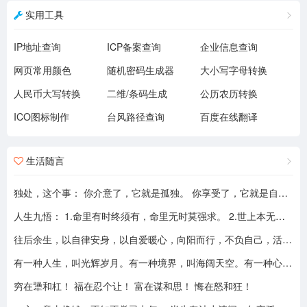
实用工具
IP地址查询
ICP备案查询
企业信息查询
网页常用颜色
随机密码生成器
大小写字母转换
人民币大写转换
二维/条码生成
公历农历转换
ICO图标制作
台风路径查询
百度在线翻译
生活随言
独处，这个事： 你介意了，它就是孤独。 你享受了，它就是自由。
人生九悟： 1.命里有时终须有，命里无时莫强求。 2.世上本无事槦人自扰之。 3.睡前原谅一切，醒来不问过往。 4.平安健康是财富，无病无灾。 5.人心换人心，换不来就转身。 6.看破不说破，看透不说透。 7.得意时看淡，失意时看开。 8.知足常乐，一切随缘。 9.人生本过客，何须执着。
往后余生，以自律安身，以自爱暖心，向阳而行，不负自己，活成自己喜欢的模样！
有一种人生，叫光辉岁月。有一种境界，叫海阔天空。有一种心态，叫不可一世。 有一种亲情，叫真的爱你。有一种乡音，叫农民。 有一种爱情，叫喜欢你。 有一种路途，叫灰色轨迹。 有一种知己，叫情人。有一种情结，叫长城。 有一种和平，叫AMANI。 有一种行动，叫不再犹豫。 有一种父爱，叫大地。有一种孤独，叫冷雨夜。 有一种伤心，叫无尽空虚。 有一种无奈，叫岁月无声。有一种信仰，叫再见理想。有一种童真，叫月光光。有一种力量，叫冲开一切。有一种坚强，叫午夜怨曲。有一种感慨，叫谁伴我闯荡。 有一种坦然，叫无悔这一生。有一种思念，叫遥望。有一个歌手，叫黄家驹。 有一支乐队，叫BEYOND。三十多年，一晃而过！精神永留心间，致敬家驹！！
穷在犟和杠！ 福在忍个让！ 富在谋和思！ 悔在怒和狂！