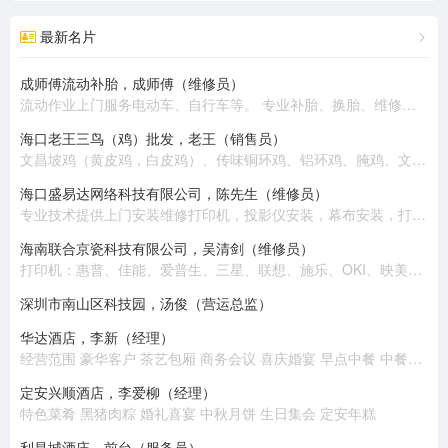
最新名片
成师傅流动补胎，成师傅（维修员）
流动作业上门服务电动车、自行车等。 专业补胎、换胎、维修、换电池、收电池回收旧电动车。 热情周到、上门服务。
海口老王三鸟（鸡）批发，老王（销售员）
文昌坡鸡（黄皮鸡，白皮鸡）、传味铜环鸡、铝环鸡、腌鸡、文昌公鸡、乌鸡、老鸡、半老鸡、公鸡（大脚）
海口盛易达网络科技有限公司，陈先生（维修员）
专业技术提供上​‌‌门安装维修打印机，投影仪安装，幕布安装，打印耗材配送，电脑组装，笔记本电脑维修，收银机维修，监控安装，网络布线，高清摄像头安装，网络组建，背景音乐安装等 。 公司有专业技术员十几名，随时提供上门安装维修服务，价格优惠，质量保证！
海南联合京瓷科技有限公司，吴清剑（维修员）
打印机：惠普、佳能、爱普生、三星、联想、施乐、OKI、映美、兄弟、富士通、得实、京瓷、中税。 复印机：施乐、东芝、佳能、理光、夏普、京瓷、美能达、震旦。 扫描仪：惠普、佳能、爱普生、柯达、汉王、富士通、紫光、中晶。 电脑：联想、惠普、华硕。 耗材：各类品牌原装国产。
深圳市南山区科技园，汤俊（营运总监）
华达酒店，李新（经理）
经营范围 豪华客户 茶艺包厢 商务会议 喜庆婚宴 早点中餐 中餐包厢
定安兴顺酒店，李爱柳（经理）
特色菜肴 黑猪肉粽 婚礼喜宴 中秋月饼 生日集会 定安年糕
利昌城酒庄，前台（服务员）