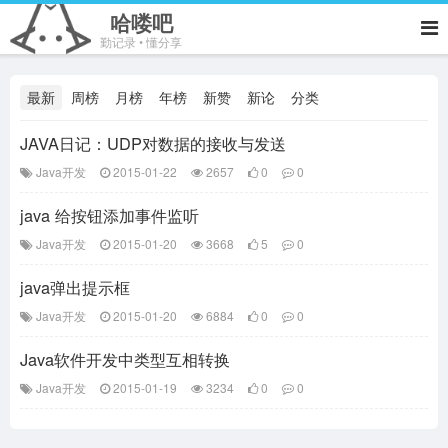
哈喽吧
勤记录 • 懂分享
最新
周榜
月榜
年榜
新赞
新论
分类
JAVA日记：UDP对数据的接收与发送
Java开发
2015-01-22
2657
0
0
java 给按钮添加事件监听
Java开发
2015-01-20
3668
5
0
java弹出提示框
Java开发
2015-01-20
6884
0
0
Java软件开发中类型互相转换
Java开发
2015-01-19
3234
0
0