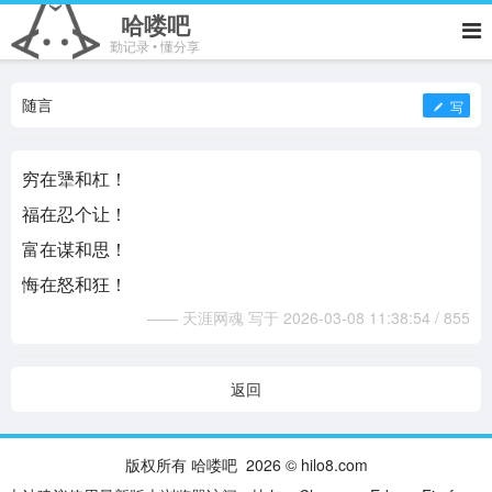
哈喽吧
勤记录 • 懂分享
随言
写
穷在犟和杠！
福在忍个让！
富在谋和思！
悔在怒和狂！
—— 天涯网魂 写于 2026-03-08 11:38:54 / 855
返回
版权所有 哈喽吧 2026 © hilo8.com