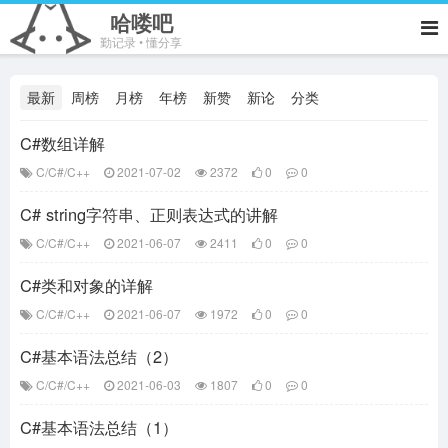
哈喽吧
勤记录 • 懂分享
最新
周榜
月榜
年榜
新赞
新论
分类
C#数组详解
C/C#/C++
2021-07-02
2372
0
0
C# string字符串、正则表达式的讲解
C/C#/C++
2021-06-07
2411
0
0
C#类和对象的详解
C/C#/C++
2021-06-07
1972
0
0
C#基本语法总结（2）
C/C#/C++
2021-06-03
1807
0
0
C#基本语法总结（1）