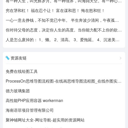
有一种人生，叫光辉岁月。有一种境界，叫海阔天空。有一种心态，叫不可一世。 有一种亲情，叫真的爱你。有一种乡音，叫农民。 有一种爱情，叫喜欢你。 有一种路途，叫灰色轨迹。 有一种知己，叫情人。有一种情结，叫长城。 有一种和平，叫AMANI。 有一种行动，叫不再犹豫。 有一种父爱，叫大地。有一种孤独，叫冷雨夜。 有一种伤心，叫无尽空虚。 有一种无奈，叫岁月无声。有一种信仰，叫再见理想。有一种童真，叫月光光。有一种力量，叫冲开一切。有一种坚强，叫午夜怨曲。有一种感慨，叫谁伴我闯荡。 有一种坦然，叫无悔这一生。有一种思念，叫遥望。有一个歌手，叫黄家驹。 有一支乐队，叫BEYOND。三十多年，一晃而过！精神永留心间，致敬家驹！！
穷在犟和杠！ 福在忍个让！ 富在谋和思！ 悔在怒和狂！
一心一意去挣钱，不知不觉已中年。 半生奔波少清闲，午夜孤枕难入眠。 青山不老我不闲，一生忙碌为油盐。 风风雨雨几十载，转眼黄土埋胸前。 我笑青山颜不变，青山笑我已暮年。 如牛到老不得闲，得闲已与山共眠。 半生风雨半生寒，一杯浊酒敬流年。 回首过往半生路，七分酸楚三分甜。 岁月赠我两鬓霜，红尘赐我一身伤。 尝遍人间千般苦，颜衰依旧笑夕阳。
你对待父母的态度，决定你人生的高度。当你能力配不上你的欲望的时候，要学会控制欲望，并对自己的能力有认知、对自己的消费有规划、对自己的欲望有克制。
人是怎么废掉的： 1、懒。 2、清高。 3、爱拖延。 4、沉迷美色。 5、没有自控力。 6、不思考不学习。 7、安慰式自我欺骗。 8、胆小如鼠不敢打拼。 9、不懂示弱找别人帮助。 10、满脑子都是鸡毛蒜皮，忽略重大事情的选择。
资源友链
免费在线绘图工具
ProcessOn思维导图流程图-在线画思维导图流程图_在线作图实时协作
德力玻璃集团
高性能PHP应用容器 workerman
海南语菲项目管理有限公司
聚神铺网址大全-网址导航-超实用的资源网站