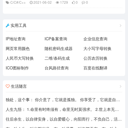
C/C#/C++
2021-06-02
1729
0
0
实用工具
IP地址查询
ICP备案查询
企业信息查询
网页常用颜色
随机密码生成器
大小写字母转换
人民币大写转换
二维/条码生成
公历农历转换
ICO图标制作
台风路径查询
百度在线翻译
生活随言
独处，这个事： 你介意了，它就是孤独。 你享受了，它就是自由。
人生九悟： 1.命里有时终须有，命里无时莫强求。 2.世上本无事槦人自扰之。 3.睡前原谅一切，醒来不问过往。 4.平安健康是财富，无病无灾。 5.人心换人心，换不来就转身。 6.看破不说破，看透不说透。 7.得意时看淡，失意时看开。 8.知足常乐，一切随缘。 9.人生本过客，何须执着。
往后余生，以自律安身，以自爱暖心，向阳而行，不负自己，活成自己喜欢的模样！