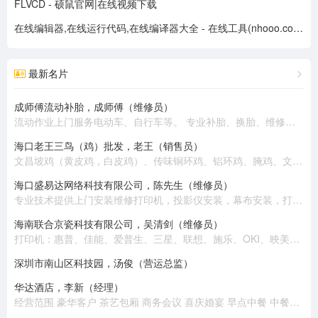
FLVCD - 硕鼠官网|在线视频下载
在线编辑器,在线运行代码,在线编译器大全 - 在线工具(nhooo.com)
最新名片
成师傅流动补胎，成师傅（维修员）
流动作业上门服务电动车、自行车等。 专业补胎、换胎、维修、换电池、收电池回收旧电动车。 热情周到、上门服务。
海口老王三鸟（鸡）批发，老王（销售员）
文昌坡鸡（黄皮鸡，白皮鸡）、传味铜环鸡、铝环鸡、腌鸡、文昌公鸡、乌鸡、老鸡、半老鸡、公鸡（大脚）
海口盛易达网络科技有限公司，陈先生（维修员）
专业技术提供上​‌‌门安装维修打印机，投影仪安装，幕布安装，打印耗材配送，电脑组装，笔记本电脑维修，收银机维修，监控安装，网络布线，高清摄像头安装，网络组建，背景音乐安装等 。 公司有专业技术员十几名，随时提供上门安装维修服务，价格优惠，质量保证！
海南联合京瓷科技有限公司，吴清剑（维修员）
打印机：惠普、佳能、爱普生、三星、联想、施乐、OKI、映美、兄弟、富士通、得实、京瓷、中税。 复印机：施乐、东芝、佳能、理光、夏普、京瓷、美能达、震旦。 扫描仪：惠普、佳能、爱普生、柯达、汉王、富士通、紫光、中晶。 电脑：联想、惠普、华硕。 耗材：各类品牌原装国产。
深圳市南山区科技园，汤俊（营运总监）
华达酒店，李新（经理）
经营范围 豪华客户 茶艺包厢 商务会议 喜庆婚宴 早点中餐 中餐包厢