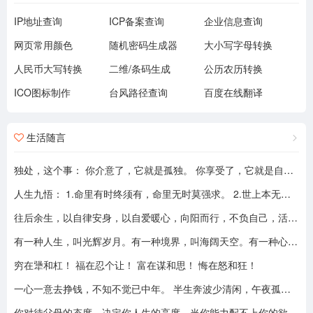
IP地址查询
ICP备案查询
企业信息查询
网页常用颜色
随机密码生成器
大小写字母转换
人民币大写转换
二维/条码生成
公历农历转换
ICO图标制作
台风路径查询
百度在线翻译
生活随言
独处，这个事： 你介意了，它就是孤独。 你享受了，它就是自由。
人生九悟： 1.命里有时终须有，命里无时莫强求。 2.世上本无事槦人自扰之。 3.睡前原谅一切，醒来不问过往。 4.平安健康是财富，无病无灾。 5.人心换人心，换不来就转身。 6.看破不说破，看透不说透。 7.得意时看淡，失意时看开。 8.知足常乐，一切随缘。 9.人生本过客，何须执着。
往后余生，以自律安身，以自爱暖心，向阳而行，不负自己，活成自己喜欢的模样！
有一种人生，叫光辉岁月。有一种境界，叫海阔天空。有一种心态，叫不可一世。 有一种亲情，叫真的爱你。有一种乡音，叫农民。 有一种爱情，叫喜欢你。 有一种路途，叫灰色轨迹。 有一种知己，叫情人。有一种情结，叫长城。 有一种和平，叫AMANI。 有一种行动，叫不再犹豫。 有一种父爱，叫大地。有一种孤独，叫冷雨夜。 有一种伤心，叫无尽空虚。 有一种无奈，叫岁月无声。有一种信仰，叫再见理想。有一种童真，叫月光光。有一种力量，叫冲开一切。有一种坚强，叫午夜怨曲。有一种感慨，叫谁伴我闯荡。 有一种坦然，叫无悔这一生。有一种思念，叫遥望。有一个歌手，叫黄家驹。 有一支乐队，叫BEYOND。三十多年，一晃而过！精神永留心间，致敬家驹！！
穷在犟和杠！ 福在忍个让！ 富在谋和思！ 悔在怒和狂！
一心一意去挣钱，不知不觉已中年。 半生奔波少清闲，午夜孤枕难入眠。 青山不老我不闲，一生忙碌为油盐。 风风雨雨几十载，转眼黄土埋胸前。 我笑青山颜不变，青山笑我已暮年。 如牛到老不得闲，得闲已与山共眠。 半生风雨半生寒，一杯浊酒敬流年。 回首过往半生路，七分酸楚三分甜。 岁月赠我两鬓霜，红尘赐我一身伤。 尝遍人间千般苦，颜衰依旧笑夕阳。
你对待父母的态度，决定你人生的高度。当你能力配不上你的欲望的时候，要学会控制欲望，并对自己的能力有认知、对自己的消费有规划、对自己的欲望有克制。