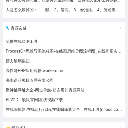
人是怎么废掉的： 1、懒。 2、清高。 3、爱拖延。 4、沉迷美色。 5、没有自控力。 6、不思考不学习。 7、安慰式自我欺骗。 8、胆小如鼠不敢打拼。 9、不懂示弱找别人帮助。 10、满脑子都是鸡毛蒜皮，忽略重大事情的选择。
资源友链
免费在线绘图工具
ProcessOn思维导图流程图-在线画思维导图流程图_在线作图实时协作
德力玻璃集团
高性能PHP应用容器 workerman
海南语菲项目管理有限公司
聚神铺网址大全-网址导航-超实用的资源网站
FLVCD - 硕鼠官网|在线视频下载
在线编辑器,在线运行代码,在线编译器大全 - 在线工具(nhooo.com)
最新名片