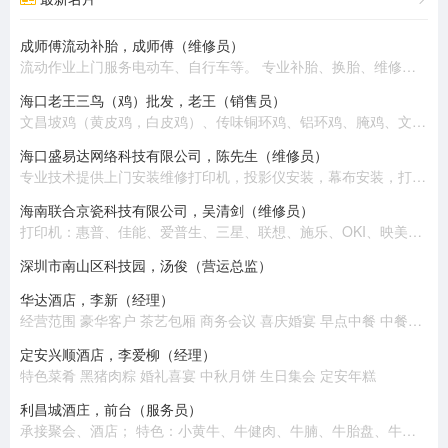
成师傅流动补胎，成师傅（维修员）
流动作业上门服务电动车、自行车等。 专业补胎、换胎、维修、换电池、收电池回收旧电动车。 热情周到、上门服务。
海口老王三鸟（鸡）批发，老王（销售员）
文昌坡鸡（黄皮鸡，白皮鸡）、传味铜环鸡、铝环鸡、腌鸡、文昌公鸡、乌鸡、老鸡、半老鸡、公鸡（大脚）
海口盛易达网络科技有限公司，陈先生（维修员）
专业技术提供上​‌‌门安装维修打印机，投影仪安装，幕布安装，打印耗材配送，电脑组装，笔记本电脑维修，收银机维修，监控安装，网络布线，高清摄像头安装，网络组建，背景音乐安装等 。 公司有专业技术员十几名，随时提供上门安装维修服务，价格优惠，质量保证！
海南联合京瓷科技有限公司，吴清剑（维修员）
打印机：惠普、佳能、爱普生、三星、联想、施乐、OKI、映美、兄弟、富士通、得实、京瓷、中税。 复印机：施乐、东芝、佳能、理光、夏普、京瓷、美能达、震旦。 扫描仪：惠普、佳能、爱普生、柯达、汉王、富士通、紫光、中晶。 电脑：联想、惠普、华硕。 耗材：各类品牌原装国产。
深圳市南山区科技园，汤俊（营运总监）
华达酒店，李新（经理）
经营范围 豪华客户 茶艺包厢 商务会议 喜庆婚宴 早点中餐 中餐包厢
定安兴顺酒店，李爱柳（经理）
特色菜肴 黑猪肉粽 婚礼喜宴 中秋月饼 生日集会 定安年糕
利昌城酒庄，前台（服务员）
承接聚会、酒店； 特色：小黄牛、牛健肉、牛腩、牛胎盘、牛百叶、牛鞭、炸牛排、煎牛肉、肥牛。