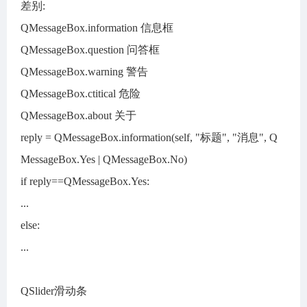
差别:
QMessageBox.information 信息框
QMessageBox.question 问答框
QMessageBox.warning 警告
QMessageBox.ctitical 危险
QMessageBox.about 关于
reply = QMessageBox.information(self, "标题", "消息", Q
MessageBox.Yes | QMessageBox.No)
if reply==QMessageBox.Yes:
...
else:
...
QSlider滑动条