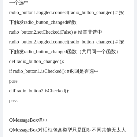
一个选中
radio_button1.toggled.connect(radio_button_changed) # 按
下触发radio_button_changed函数
radio_button2.setChecked(False) # 设置非选中
radio_button2.toggled.connect(radio_button_changed) # 按
下触发radio_button_changed函数（共用同一个函数）
def radio_button_changed():
if radio_button1.isChecked(): #返回是否选中
pass
elif radio_button2.isChecked():
pass
QMessageBox弹框
QMessageBox对话框包含类型只是图标不同其他无太大