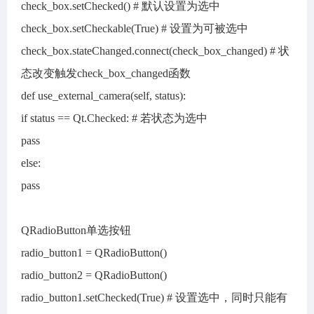
check_box.setChecked() # 默认设置为选中
check_box.setCheckable(True) # 设置为可被选中
check_box.stateChanged.connect(check_box_changed) # 状
态改变触发check_box_changed函数
def use_external_camera(self, status):
if status == Qt.Checked: # 若状态为选中
pass
else:
pass
QRadioButton单选按钮
radio_button1 = QRadioButton()
radio_button2 = QRadioButton()
radio_button1.setChecked(True) # 设置选中，同时只能有