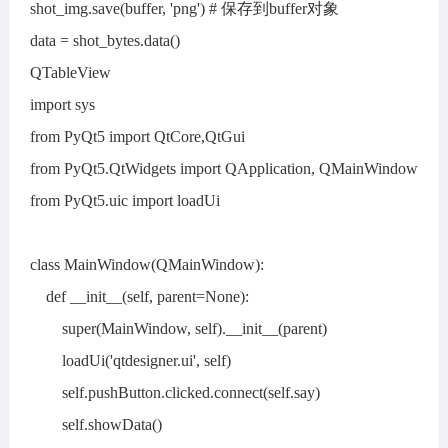
shot_img.save(buffer, 'png') # 保存到buffer对象
data = shot_bytes.data()
QTableView
import sys
from PyQt5 import QtCore,QtGui
from PyQt5.QtWidgets import QApplication, QMainWindow
from PyQt5.uic import loadUi
class MainWindow(QMainWindow):
def __init__(self, parent=None):
super(MainWindow, self).__init__(parent)
loadUi('qtdesigner.ui', self)
self.pushButton.clicked.connect(self.say)
self.showData()