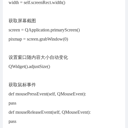
width = self.screenRect.width()
获取屏幕截图
screen = QApplication.primaryScreen()
pixmap = screen.grabWindow(0)
设置窗口随内容大小自动变化
QWidget().adjustSize()
获取鼠标事件
def mousePressEvent(self, QMouseEvent):
pass
def mouseReleaseEvent(self, QMouseEvent):
pass