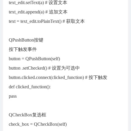
text_edit.setText(a) # 设置文本
text_edit.append(a) # 追加文本
text = text_edit.toPlainText() # 获取文本
QPushButton按键
按下触发事件
button = QPushButton(self)
button .setChecked() # 设置为可选中
button.clicked.connect(clicked_function) # 按下触发
def clicked_function():
pass
QCheckBox复选框
check_box = QCheckBox(self)