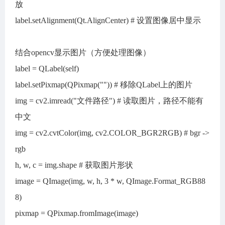
放
label.setAlignment(Qt.AlignCenter) # 设置图像居中显示
结合opencv显示图片（方便处理图像）
label = QLabel(self)
label.setPixmap(QPixmap("")) # 移除QLabel上的图片
img = cv2.imread("文件路径") # 读取图片，路径不能有
中文
img = cv2.cvtColor(img, cv2.COLOR_BGR2RGB) # bgr ->
rgb
h, w, c = img.shape # 获取图片形状
image = QImage(img, w, h, 3 * w, QImage.Format_RGB88
8)
pixmap = QPixmap.fromImage(image)