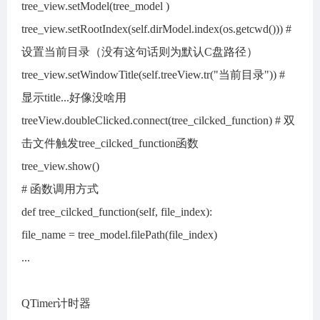
tree_view.setModel(tree_model )
tree_view.setRootIndex(self.dirModel.index(os.getcwd())) #
设置当前目录（没有这句话则为默认C盘路径）
tree_view.setWindowTitle(self.treeView.tr("当前目录")) #
显示title...好像没啥用
treeView.doubleClicked.connect(tree_cilcked_function) # 双
击文件触发tree_cilcked_function函数
tree_view.show()
# 函数调用方式
def tree_cilcked_function(self, file_index):
file_name = tree_model.filePath(file_index)
...
QTimer计时器