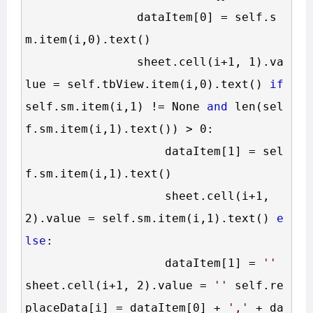
                dataItem[0] 
=
 self.s
m.item(i,0).text()

                sheet.cell(i
+1, 1).va
lue =
 self.tbView.item(i,0).text() 
if
self.sm.item(i,1) != None 
and
 len(sel
f.sm.item(i,1).text()) >
 0:

                    dataItem[
1] = sel
f.sm.item(i,1
).text()

                    sheet.cell(i
+1, 
2).value = self.sm.item(i,1
).text() 
e
lse
:

                    dataItem[
1] = 
''
sheet.cell(i
+1, 2).value = 
''
 self.re
placeData[i] 
= dataItem[0] + 
'
,
'
 + da