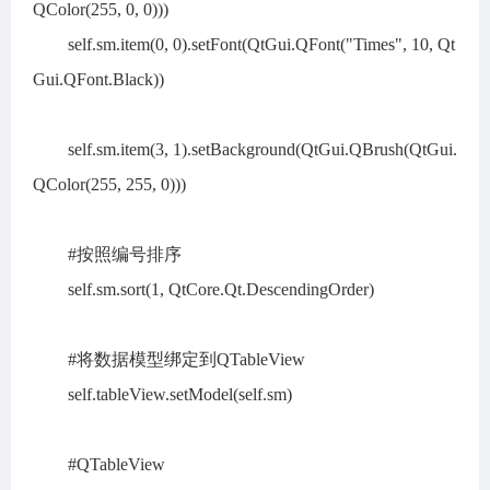
QColor(255, 0, 0)))
self.sm.item(0, 0).setFont(QtGui.QFont("Times", 10, Qt
Gui.QFont.Black))
self.sm.item(3, 1).setBackground(QtGui.QBrush(QtGui.
QColor(255, 255, 0)))
#按照编号排序
self.sm.sort(1, QtCore.Qt.DescendingOrder)
#将数据模型绑定到QTableView
self.tableView.setModel(self.sm)
#QTableView