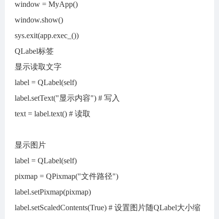
window = MyApp()
window.show()
sys.exit(app.exec_())
QLabel标签
显示读取文字
label = QLabel(self)
label.setText("显示内容") # 写入
text = label.text() # 读取
显示图片
label = QLabel(self)
pixmap = QPixmap("文件路径")
label.setPixmap(pixmap)
label.setScaledContents(True) # 设置图片随QLabel大小缩