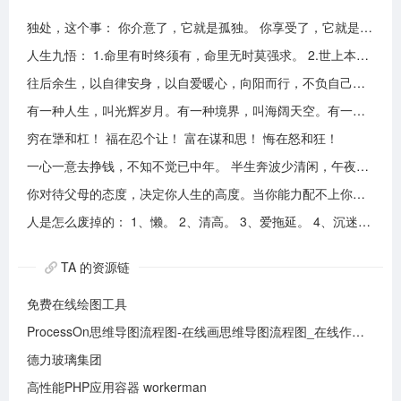
独处，这个事： 你介意了，它就是孤独。 你享受了，它就是自由。
人生九悟： 1.命里有时终须有，命里无时莫强求。 2.世上本无事槦人自扰之。 3.睡前原谅一切，醒来不问过往。 4.平安健康是财富，无病无灾。 5.人心换人心，换不来就转身。 6.看破不说破，看透不说透。 7.得意时看淡，失意时看开。 8.知足常乐，一切随缘。 9.人生本过客，何须执着。
往后余生，以自律安身，以自爱暖心，向阳而行，不负自己，活成自己喜欢的模样！
有一种人生，叫光辉岁月。有一种境界，叫海阔天空。有一种心态，叫不可一世。 有一种亲情，叫真的爱你。有一种乡音，叫农民。 有一种爱情，叫喜欢你。 有一种路途，叫灰色轨迹。 有一种知己，叫情人。有一种情结，叫长城。 有一种和平，叫AMANI。 有一种行动，叫不再犹豫。 有一种父爱，叫大地。有一种孤独，叫冷雨夜。 有一种伤心，叫无尽空虚。 有一种无奈，叫岁月无声。有一种信仰，叫再见理想。有一种童真，叫月光光。有一种力量，叫冲开一切。有一种坚强，叫午夜怨曲。有一种感慨，叫谁伴我闯荡。 有一种坦然，叫无悔这一生。有一种思念，叫遥望。有一个歌手，叫黄家驹。 有一支乐队，叫BEYOND。三十多年，一晃而过！精神永留心间，致敬家驹！！
穷在犟和杠！ 福在忍个让！ 富在谋和思！ 悔在怒和狂！
一心一意去挣钱，不知不觉已中年。 半生奔波少清闲，午夜孤枕难入眠。 青山不老我不闲，一生忙碌为油盐。 风风雨雨几十载，转眼黄土埋胸前。 我笑青山颜不变，青山笑我已暮年。 如牛到老不得闲，得闲已与山共眠。 半生风雨半生寒，一杯浊酒敬流年。 回首过往半生路，七分酸楚三分甜。 岁月赠我两鬓霜，红尘赐我一身伤。 尝遍人间千般苦，颜衰依旧笑夕阳。
你对待父母的态度，决定你人生的高度。当你能力配不上你的欲望的时候，要学会控制欲望，并对自己的能力有认知、对自己的消费有规划、对自己的欲望有克制。
人是怎么废掉的： 1、懒。 2、清高。 3、爱拖延。 4、沉迷美色。 5、没有自控力。 6、不思考不学习。 7、安慰式自我欺骗。 8、胆小如鼠不敢打拼。 9、不懂示弱找别人帮助。 10、满脑子都是鸡毛蒜皮，忽略重大事情的选择。
TA 的资源链
免费在线绘图工具
ProcessOn思维导图流程图-在线画思维导图流程图_在线作图实时协作
德力玻璃集团
高性能PHP应用容器 workerman