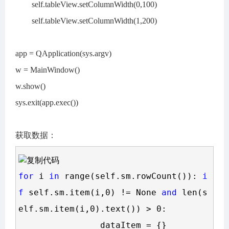
self.tableView.setColumnWidth(0,100)
self.tableView.setColumnWidth(1,200)
app = QApplication(sys.argv)
w = MainWindow()
w.show()
sys.exit(app.exec())
获取数据：
for
 i 
in
 range(self.sm.rowCount()): 
i
f
 self.sm.item(i,0) != None 
and
 len(s
elf.sm.item(i,0).text()) >
 0:

                dataItem 
=
 {}
