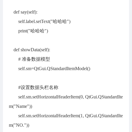
def say(self):
self.label.setText("哈哈哈")
print("哈哈哈")
def showData(self):
# 准备数据模型
self.sm=QtGui.QStandardItemModel()
#设置数据头栏名称
self.sm.setHorizontalHeaderItem(0, QtGui.QStandardIte
m("Name"))
self.sm.setHorizontalHeaderItem(1, QtGui.QStandardIte
m("NO."))