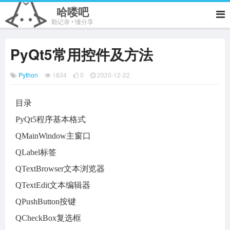
哈喽吧
勤记录 • 懂分享
PyQt5常用控件及方法
Python
1834
0
2020-12-22
目录
PyQt5程序基本格式
QMainWindow主窗口
QLabel标签
QTextBrowser文本浏览器
QTextEdit文本编辑器
QPushButton按键
QCheckBox复选框