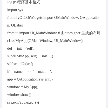
PyQt5程序基本格式
import sys
from PyQt5.QtWidgets import QMainWindow, QApplicatio
n, QLabel
from ui import Ui_MainWindow # 由qtdesigner 生成的布局
class MyApp(QMainWindow, Ui_MainWindow):
def __init__(self):
super(MyApp, self).__init__()
self.setupUi(self)
if __name__ == "__main__":
app = QApplication(sys.argv)
window = MyApp()
window.show()
sys.exit(app.exec_())