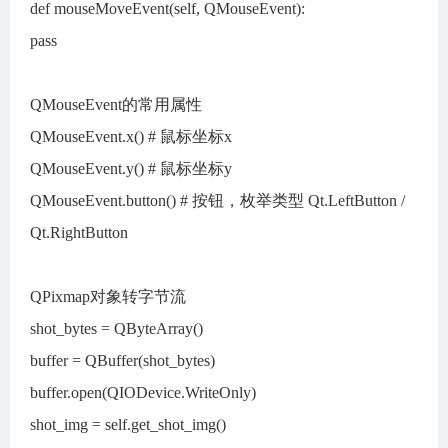
def mouseMoveEvent(self, QMouseEvent):
pass
QMouseEvent的常用属性
QMouseEvent.x() # 鼠标坐标x
QMouseEvent.y() # 鼠标坐标y
QMouseEvent.button() # 按钮，枚举类型 Qt.LeftButton /
Qt.RightButton
QPixmap对象转字节流
shot_bytes = QByteArray()
buffer = QBuffer(shot_bytes)
buffer.open(QIODevice.WriteOnly)
shot_img = self.get_shot_img()