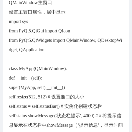
QMainWindow主窗口
设置主窗口属性，居中显示
import sys
from PyQt5.QtGui import QIcon
from PyQt5.QtWidgets import QMainWindow, QDesktopWi
dget, QApplication
class MyApp(QMainWindow):
def __init__(self):
super(MyApp, self).__init__()
self.resize(512, 512) # 设置窗口的大小
self.status = self.statusBar() # 实例化创建状态栏
self.status.showMessage('状态栏提示', 4000) # # 将提示信
息显示在状态栏中showMessage（‘提示信息’，显示时间