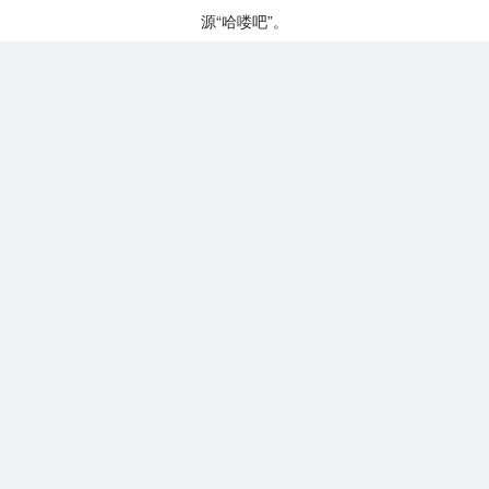
源“哈喽吧”。