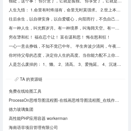
独处，这个事： 你介意了，它就是孤独。 你享受了，它就是自由。
人生九悟： 1.命里有时终须有，命里无时莫强求。 2.世上本无事槦人自扰之。 3.睡前原谅一切，醒来不问过往。 4.平安健康是财富，无病无灾。 5.人心换人心，换不来就转身。 6.看破不说破，看透不说透。 7.得意时看淡，失意时看开。 8.知足常乐，一切随缘。 9.人生本过客，何须执着。
往后余生，以自律安身，以自爱暖心，向阳而行，不负自己，活成自己喜欢的模样！
有一种人生，叫光辉岁月。有一种境界，叫海阔天空。有一种心态，叫不可一世。 有一种亲情，叫真的爱你。有一种乡音，叫农民。 有一种爱情，叫喜欢你。 有一种路途，叫灰色轨迹。 有一种知己，叫情人。有一种情结，叫长城。 有一种和平，叫AMANI。 有一种行动，叫不再犹豫。 有一种父爱，叫大地。有一种孤独，叫冷雨夜。 有一种伤心，叫无尽空虚。 有一种无奈，叫岁月无声。有一种信仰，叫再见理想。有一种童真，叫月光光。有一种力量，叫冲开一切。有一种坚强，叫午夜怨曲。有一种感慨，叫谁伴我闯荡。 有一种坦然，叫无悔这一生。有一种思念，叫遥望。有一个歌手，叫黄家驹。 有一支乐队，叫BEYOND。三十多年，一晃而过！精神永留心间，致敬家驹！！
穷在犟和杠！ 福在忍个让！ 富在谋和思！ 悔在怒和狂！
一心一意去挣钱，不知不觉已中年。 半生奔波少清闲，午夜孤枕难入眠。 青山不老我不闲，一生忙碌为油盐。 风风雨雨几十载，转眼黄土埋胸前。 我笑青山颜不变，青山笑我已暮年。 如牛到老不得闲，得闲已与山共眠。 半生风雨半生寒，一杯浊酒敬流年。 回首过往半生路，七分酸楚三分甜。 岁月赠我两鬓霜，红尘赐我一身伤。 尝遍人间千般苦，颜衰依旧笑夕阳。
你对待父母的态度，决定你人生的高度。当你能力配不上你的欲望的时候，要学会控制欲望，并对自己的能力有认知、对自己的消费有规划、对自己的欲望有克制。
人是怎么废掉的： 1、懒。 2、清高。 3、爱拖延。 4、沉迷美色。 5、没有自控力。 6、不思考不学习。 7、安慰式自我欺骗。 8、胆小如鼠不敢打拼。 9、不懂示弱找别人帮助。 10、满脑子都是鸡毛蒜皮，忽略重大事情的选择。
TA 的资源链
免费在线绘图工具
ProcessOn思维导图流程图-在线画思维导图流程图_在线作图实时协作
德力玻璃集团
高性能PHP应用容器 workerman
海南语菲项目管理有限公司