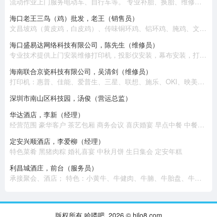
流动作业上门服务电动车、自行车等。 专业补胎、换胎、维修、换电池、收电池回收旧电动车。 热情周到、上门服务。
海口老王三鸟（鸡）批发，老王（销售员）
文昌坡鸡（黄皮鸡，白皮鸡）、传味铜环鸡、铝环鸡、腌鸡、文昌公鸡、乌鸡、老鸡、半老鸡、公鸡（大脚）
海口盛易达网络科技有限公司，陈先生（维修员）
专业技术提供上​‌‌门安装维修打印机，投影仪安装，幕布安装，打印耗材配送，电脑组装，笔记本电脑维修，收银机维修，监控安装，网络布线，高清摄像头安装，网络组建，背景音乐安装等 。 公司有专业技术员十几名，随时提供上门安装维修服务，价格优惠，质量保证！
海南联合京瓷科技有限公司，吴清剑（维修员）
打印机：惠普、佳能、爱普生、三星、联想、施乐、OKI、映美、兄弟、富士通、得实、京瓷、中税。 复印机：施乐、东芝、佳能、理光、夏普、京瓷、美能达、震旦。 扫描仪：惠普、佳能、爱普生、柯达、汉王、富士通、紫光、中晶。 电脑：联想、惠普、华硕。 耗材：各类品牌原装国产。
深圳市南山区科技园，汤俊（营运总监）
华达酒店，李新（经理）
经营范围 豪华客户 茶艺包厢 商务会议 喜庆婚宴 早点中餐 中餐包厢
定安兴顺酒店，李爱柳（经理）
特色菜肴 黑猪肉粽 婚礼喜宴 中秋月饼 生日集会 定安年糕
利昌城酒庄，前台（服务员）
承接聚会、酒店； 特色：小黄牛、牛健肉、牛腩、牛胎盘、牛百叶、牛鞭、炸牛排、煎牛肉、肥牛。
版权所有 哈喽吧 2026 © hilo8.com