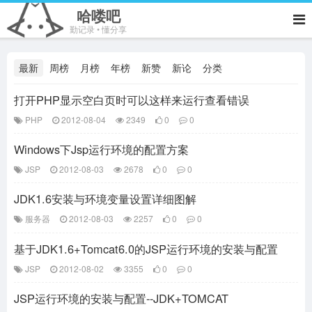
哈喽吧
勤记录 • 懂分享
最新
周榜
月榜
年榜
新赞
新论
分类
打开PHP显示空白页时可以这样来运行查看错误
PHP
2012-08-04
2349
0
0
Windows下Jsp运行环境的配置方案
JSP
2012-08-03
2678
0
0
JDK1.6安装与环境变量设置详细图解
服务器
2012-08-03
2257
0
0
基于JDK1.6+Tomcat6.0的JSP运行环境的安装与配置
JSP
2012-08-02
3355
0
0
JSP运行环境的安装与配置--JDK+TOMCAT