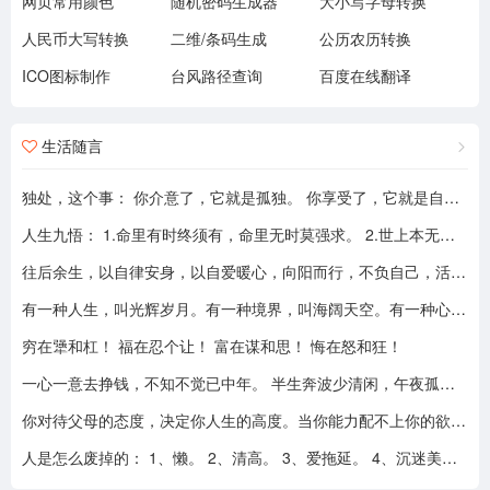
网页常用颜色
随机密码生成器
大小写字母转换
人民币大写转换
二维/条码生成
公历农历转换
ICO图标制作
台风路径查询
百度在线翻译
生活随言
独处，这个事： 你介意了，它就是孤独。 你享受了，它就是自由。
人生九悟： 1.命里有时终须有，命里无时莫强求。 2.世上本无事槦人自扰之。 3.睡前原谅一切，醒来不问过往。 4.平安健康是财富，无病无灾。 5.人心换人心，换不来就转身。 6.看破不说破，看透不说透。 7.得意时看淡，失意时看开。 8.知足常乐，一切随缘。 9.人生本过客，何须执着。
往后余生，以自律安身，以自爱暖心，向阳而行，不负自己，活成自己喜欢的模样！
有一种人生，叫光辉岁月。有一种境界，叫海阔天空。有一种心态，叫不可一世。 有一种亲情，叫真的爱你。有一种乡音，叫农民。 有一种爱情，叫喜欢你。 有一种路途，叫灰色轨迹。 有一种知己，叫情人。有一种情结，叫长城。 有一种和平，叫AMANI。 有一种行动，叫不再犹豫。 有一种父爱，叫大地。有一种孤独，叫冷雨夜。 有一种伤心，叫无尽空虚。 有一种无奈，叫岁月无声。有一种信仰，叫再见理想。有一种童真，叫月光光。有一种力量，叫冲开一切。有一种坚强，叫午夜怨曲。有一种感慨，叫谁伴我闯荡。 有一种坦然，叫无悔这一生。有一种思念，叫遥望。有一个歌手，叫黄家驹。 有一支乐队，叫BEYOND。三十多年，一晃而过！精神永留心间，致敬家驹！！
穷在犟和杠！ 福在忍个让！ 富在谋和思！ 悔在怒和狂！
一心一意去挣钱，不知不觉已中年。 半生奔波少清闲，午夜孤枕难入眠。 青山不老我不闲，一生忙碌为油盐。 风风雨雨几十载，转眼黄土埋胸前。 我笑青山颜不变，青山笑我已暮年。 如牛到老不得闲，得闲已与山共眠。 半生风雨半生寒，一杯浊酒敬流年。 回首过往半生路，七分酸楚三分甜。 岁月赠我两鬓霜，红尘赐我一身伤。 尝遍人间千般苦，颜衰依旧笑夕阳。
你对待父母的态度，决定你人生的高度。当你能力配不上你的欲望的时候，要学会控制欲望，并对自己的能力有认知、对自己的消费有规划、对自己的欲望有克制。
人是怎么废掉的： 1、懒。 2、清高。 3、爱拖延。 4、沉迷美色。 5、没有自控力。 6、不思考不学习。 7、安慰式自我欺骗。 8、胆小如鼠不敢打拼。 9、不懂示弱找别人帮助。 10、满脑子都是鸡毛蒜皮，忽略重大事情的选择。