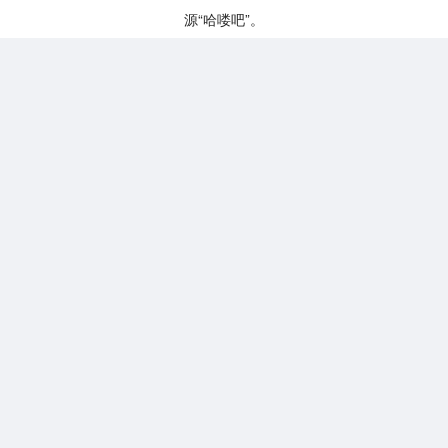
源“哈喽吧”。