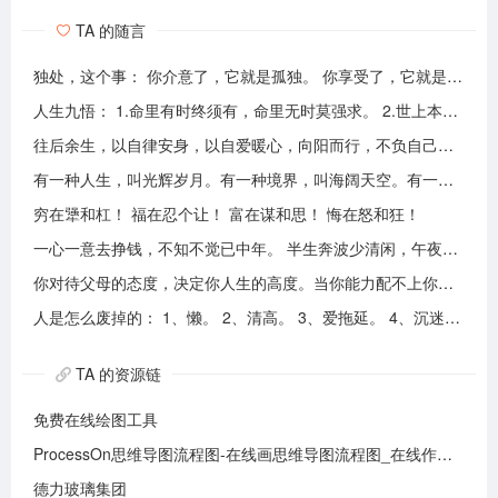
TA 的随言
独处，这个事： 你介意了，它就是孤独。 你享受了，它就是自由。
人生九悟： 1.命里有时终须有，命里无时莫强求。 2.世上本无事槦人自扰之。 3.睡前原谅一切，醒来不问过往。 4.平安健康是财富，无病无灾。 5.人心换人心，换不来就转身。 6.看破不说破，看透不说透。 7.得意时看淡，失意时看开。 8.知足常乐，一切随缘。 9.人生本过客，何须执着。
往后余生，以自律安身，以自爱暖心，向阳而行，不负自己，活成自己喜欢的模样！
有一种人生，叫光辉岁月。有一种境界，叫海阔天空。有一种心态，叫不可一世。 有一种亲情，叫真的爱你。有一种乡音，叫农民。 有一种爱情，叫喜欢你。 有一种路途，叫灰色轨迹。 有一种知己，叫情人。有一种情结，叫长城。 有一种和平，叫AMANI。 有一种行动，叫不再犹豫。 有一种父爱，叫大地。有一种孤独，叫冷雨夜。 有一种伤心，叫无尽空虚。 有一种无奈，叫岁月无声。有一种信仰，叫再见理想。有一种童真，叫月光光。有一种力量，叫冲开一切。有一种坚强，叫午夜怨曲。有一种感慨，叫谁伴我闯荡。 有一种坦然，叫无悔这一生。有一种思念，叫遥望。有一个歌手，叫黄家驹。 有一支乐队，叫BEYOND。三十多年，一晃而过！精神永留心间，致敬家驹！！
穷在犟和杠！ 福在忍个让！ 富在谋和思！ 悔在怒和狂！
一心一意去挣钱，不知不觉已中年。 半生奔波少清闲，午夜孤枕难入眠。 青山不老我不闲，一生忙碌为油盐。 风风雨雨几十载，转眼黄土埋胸前。 我笑青山颜不变，青山笑我已暮年。 如牛到老不得闲，得闲已与山共眠。 半生风雨半生寒，一杯浊酒敬流年。 回首过往半生路，七分酸楚三分甜。 岁月赠我两鬓霜，红尘赐我一身伤。 尝遍人间千般苦，颜衰依旧笑夕阳。
你对待父母的态度，决定你人生的高度。当你能力配不上你的欲望的时候，要学会控制欲望，并对自己的能力有认知、对自己的消费有规划、对自己的欲望有克制。
人是怎么废掉的： 1、懒。 2、清高。 3、爱拖延。 4、沉迷美色。 5、没有自控力。 6、不思考不学习。 7、安慰式自我欺骗。 8、胆小如鼠不敢打拼。 9、不懂示弱找别人帮助。 10、满脑子都是鸡毛蒜皮，忽略重大事情的选择。
TA 的资源链
免费在线绘图工具
ProcessOn思维导图流程图-在线画思维导图流程图_在线作图实时协作
德力玻璃集团