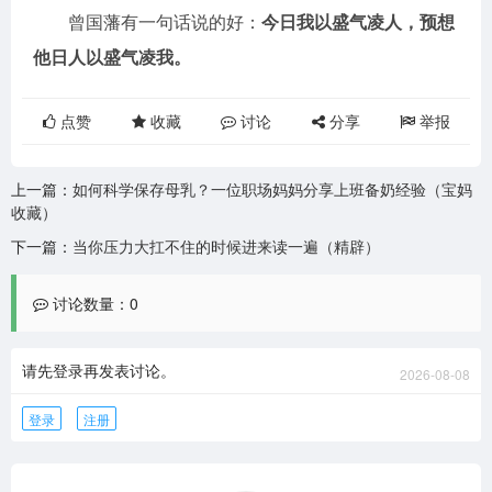
曾国藩有一句话说的好：
今日我以盛气凌人，预想
他日人以盛气凌我。
点赞
收藏
讨论
分享
举报
上一篇：
如何科学保存母乳？一位职场妈妈分享上班备奶经验（宝妈
收藏）
下一篇：
当你压力大扛不住的时候进来读一遍（精辟）
讨论数量：0
请先登录再发表讨论。
2026-08-08
登录
注册