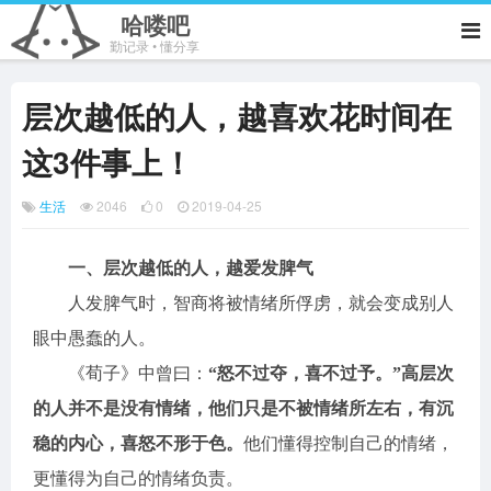
哈喽吧
勤记录 • 懂分享
层次越低的人，越喜欢花时间在
这3件事上！
生活
2046
0
2019-04-25
一、层次越低的人，越爱发脾气
人发脾气时，智商将被情绪所俘虏，就会变成别人
眼中愚蠢的人。
《荀子》中曾曰：
“怒不过夺，喜不过予。”
高层次
的人并不是没有情绪，他们只是不被情绪所左右，有沉
稳的内心，喜怒不形于色。
他们懂得控制自己的情绪，
更懂得为自己的情绪负责。