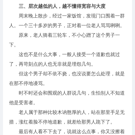
三、层次越低的人，越不懂得宽容与大度
周末晚上散步，经过一家饭馆，发现门口围着一群
人。一个三十多岁的男子，正对着一位老人骂骂咧咧。
原来，老人骑着三轮车，不小心蹭了这个男子一
下。
这也不是什么大事，一般人接受一个道歉也就过
了，再苛刻点的人也无非就是埋怨几句。
但这个男子却不依不挠，也没说要怎么处理，就是
在那不停地谩骂。
时不时还会和围观的人群说几句，生怕别人不知道
他是受害者。
老人属于那种比较木讷憨厚的人，站在那里手足无
措，涨红着脸不停地道歉，就差给那男人跪下了。
最后有人看不下去了，说就这么点事，你又没擦着