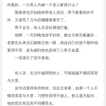
伤着的，一大男人为难一个老人家算什么？
围观者也开始陆续帮老人说话，男子眼看风向不
对，又谩骂了几句后嘟囔着离开了。
男子走后，有人言语轻蔑地打趣。
他啊，一天到晚地游手好闲，被女方家百般嫌弃，
老婆也从来没正眼瞧过他一眼，就连自己的孩子都对他
要理不理，老头碰到他也是倒了八辈子血霉。
一语道出了其中真相。
有人说，生活中越弱势的人，可能就越不懂得宽容
与大度。
这句话显得有些绝对。但反过来看，如果一个人不
懂得宽容与大度，习惯性得理不饶人。那么毫无疑问，
他的层次肯定高不到哪里去。