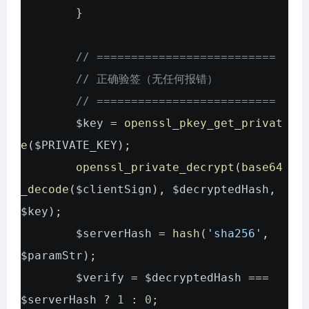
}
// ==========================
// 正确验签（无任何报错）
// ==========================
$key
=
openssl_pkey_get_privat
e
(
$PRIVATE_KEY
);
openssl_private_decrypt
(
base64
_decode
(
$clientSign
),
$decryptedHash
,
$key
);
$serverHash
=
hash
(
'sha256'
,
$paramStr
);
$verify
=
$decryptedHash
===
$serverHash
?
1
:
0
;