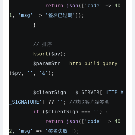
return
json
([
'code'
=>
40
1
,
'msg'
=>
'签名已过期'
]);
}
// 排序
ksort
(
$pv
);
$paramStr
=
http_build_query
(
$pv
,
''
,
'&'
);
$clientSign
=
$_SERVER
[
'HTTP_X
_SIGNATURE'
] ??
''
;
//获取客户端签名
if
(
$clientSign
===
''
) {
return
json
([
'code'
=>
40
2
,
'msg'
=>
'签名失败'
]);