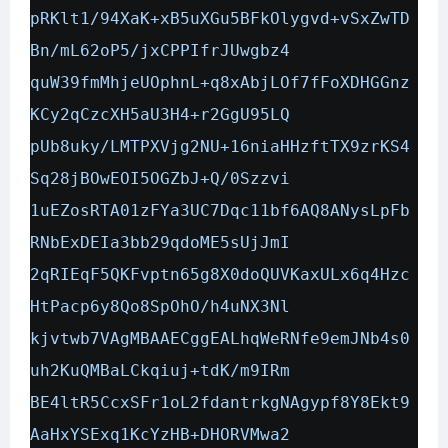
pRKlt1/94XaK+xB5uXGu5BFkOlygvd+vSxZwTD
Bn/mL62oP5/jxCPPIfrJUwgbz4
quW39fmMhjeUOphnL+q8xAbjLOf7fFoXDHGGnz
KCy2qCzcXH5aU3H4+r2GgU95LQ
pUb8uky/LMTPXVjg2NU+16niaHHzftTX9zrKS4
Sq28jBOwEOI5OGZbJ+Q/0Szzvi
1uEZosRTA01zFYa3UC7Dqc11bf6AQ8ANysLpFb
RNbExDEIa3bb29qdoME5sUjJmI
2qRIEqF5QKFvptn65g8X0doQUVKaxULx6q4Hzc
HtPacp6y8Qo8SpOhO/h4uNX3Nl
kjvtwb7VAgMBAAECggEALhqWeRNfe9emJNb4s0
uh2KuQMBaLCkqiuj+tdK/m9IRm
BE4ltR5CcxSFr1oL2fdantrkgNAgypf8Y8Ekt9
AaHxYSExq1KcYzHB+DHORVMwa2