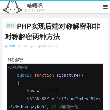
哈喽吧
勤记录 • 懂分享
PHP实现后端对称解密和非
原创
对称解密两种方法
PHP
393
1
2026-04-08
对称解密：
//对称验签
public
function
signature
()
{
$pv
=
$_POST
;
$SIGN_KEY
=
'm17xjmf2b4evd52ex
h7v40dcveqzyko5'
;
// 和前端一致