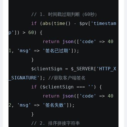
// 1. 时间戳过期判断（60秒）
if
(
abs
(
time
() -
$pv
[
'timestam
p'
]) >
60
) {
return
json
([
'code'
=>
40
1
,
'msg'
=>
'签名已过期'
]);
}
$clientSign
=
$_SERVER
[
'HTTP_X
_SIGNATURE'
];
//获取客户端签名
if
(
$clientSign
===
''
) {
return
json
([
'code'
=>
40
2
,
'msg'
=>
'签名失败'
]);
}
// 2. 排序拼接字符串