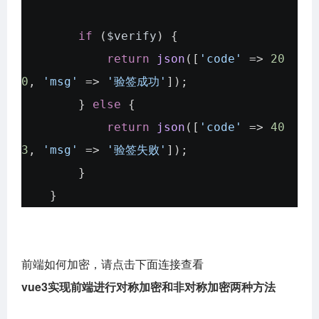
if
(
$verify
) {
return
json
([
'code'
=>
20
0
,
'msg'
=>
'验签成功'
]);
}
else
{
return
json
([
'code'
=>
40
3
,
'msg'
=>
'验签失败'
]);
}
}
前端如何加密，请点击下面连接查看
vue3实现前端进行对称加密和非对称加密两种方法