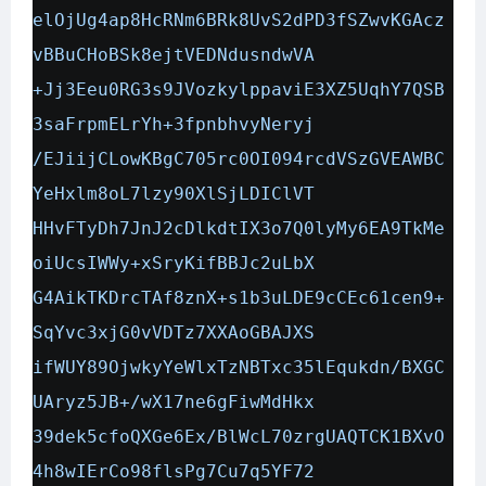
elOjUg4ap8HcRNm6BRk8UvS2dPD3fSZwvKGAcz
vBBuCHoBSk8ejtVEDNdusndwVA
+Jj3Eeu0RG3s9JVozkylppaviE3XZ5UqhY7QSB
3saFrpmELrYh+3fpnbhvyNeryj
/EJiijCLowKBgC705rc0OI094rcdVSzGVEAWBC
YeHxlm8oL7lzy90XlSjLDIClVT
HHvFTyDh7JnJ2cDlkdtIX3o7Q0lyMy6EA9TkMe
oiUcsIWWy+xSryKifBBJc2uLbX
G4AikTKDrcTAf8znX+s1b3uLDE9cCEc61cen9+
SqYvc3xjG0vVDTz7XXAoGBAJXS
ifWUY89OjwkyYeWlxTzNBTxc35lEqukdn/BXGC
UAryz5JB+/wX17ne6gFiwMdHkx
39dek5cfoQXGe6Ex/BlWcL70zrgUAQTCK1BXvO
4h8wIErCo98flsPg7Cu7q5YF72