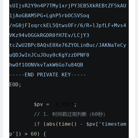
sUIjsR2Y9n4P7TMy1xrjPY3EB5XkREBtZF5kAU
1jAoGBAM5PG+LghP5rbOCSVSoq
/nG0jFIoqrckEL5QtwsOFr/6/R+lJpfLF+Mvs4
VKz94vOGGkRGDR0fH7Ev/LCjY3
tcZwU2BPc8AQsE0Xe76ZYOLinBuc/JAKNaTeCy
uQDJwInJCuJOuy0cKgYzzDPNF0
hwOf1OONVkvTakW6Go7u84QB
-----END PRIVATE KEY-----
EOD
;
$pv
=
$_POST
;
// 1. 时间戳过期判断（60秒）
if
(
abs
(
time
() -
$pv
[
'timestam
p'
]) >
60
) {