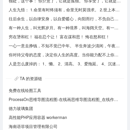
独处，这个事： 你介意了，它就是孤独。 你享受了，它就是自由。
人生九悟： 1.命里有时终须有，命里无时莫强求。 2.世上本无事槦人自扰之。 3.睡前原谅一切，醒来不问过往。 4.平安健康是财富，无病无灾。 5.人心换人心，换不来就转身。 6.看破不说破，看透不说透。 7.得意时看淡，失意时看开。 8.知足常乐，一切随缘。 9.人生本过客，何须执着。
往后余生，以自律安身，以自爱暖心，向阳而行，不负自己，活成自己喜欢的模样！
有一种人生，叫光辉岁月。有一种境界，叫海阔天空。有一种心态，叫不可一世。 有一种亲情，叫真的爱你。有一种乡音，叫农民。 有一种爱情，叫喜欢你。 有一种路途，叫灰色轨迹。 有一种知己，叫情人。有一种情结，叫长城。 有一种和平，叫AMANI。 有一种行动，叫不再犹豫。 有一种父爱，叫大地。有一种孤独，叫冷雨夜。 有一种伤心，叫无尽空虚。 有一种无奈，叫岁月无声。有一种信仰，叫再见理想。有一种童真，叫月光光。有一种力量，叫冲开一切。有一种坚强，叫午夜怨曲。有一种感慨，叫谁伴我闯荡。 有一种坦然，叫无悔这一生。有一种思念，叫遥望。有一个歌手，叫黄家驹。 有一支乐队，叫BEYOND。三十多年，一晃而过！精神永留心间，致敬家驹！！
穷在犟和杠！ 福在忍个让！ 富在谋和思！ 悔在怒和狂！
一心一意去挣钱，不知不觉已中年。 半生奔波少清闲，午夜孤枕难入眠。 青山不老我不闲，一生忙碌为油盐。 风风雨雨几十载，转眼黄土埋胸前。 我笑青山颜不变，青山笑我已暮年。 如牛到老不得闲，得闲已与山共眠。 半生风雨半生寒，一杯浊酒敬流年。 回首过往半生路，七分酸楚三分甜。 岁月赠我两鬓霜，红尘赐我一身伤。 尝遍人间千般苦，颜衰依旧笑夕阳。
你对待父母的态度，决定你人生的高度。当你能力配不上你的欲望的时候，要学会控制欲望，并对自己的能力有认知、对自己的消费有规划、对自己的欲望有克制。
人是怎么废掉的： 1、懒。 2、清高。 3、爱拖延。 4、沉迷美色。 5、没有自控力。 6、不思考不学习。 7、安慰式自我欺骗。 8、胆小如鼠不敢打拼。 9、不懂示弱找别人帮助。 10、满脑子都是鸡毛蒜皮，忽略重大事情的选择。
TA 的资源链
免费在线绘图工具
ProcessOn思维导图流程图-在线画思维导图流程图_在线作图实时协作
德力玻璃集团
高性能PHP应用容器 workerman
海南语菲项目管理有限公司