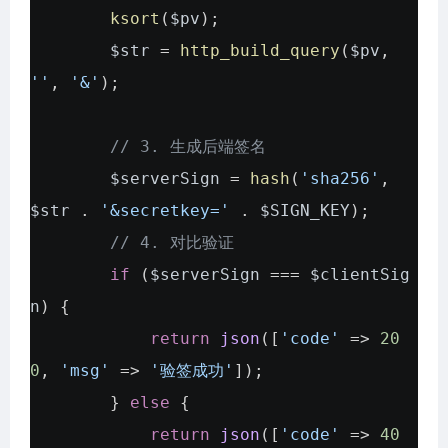
ksort
(
$pv
);
$str
=
http_build_query
(
$pv
,
''
,
'&'
);
// 3. 生成后端签名
$serverSign
=
hash
(
'sha256'
,
$str
.
'&secretkey='
.
$SIGN_KEY
);
// 4. 对比验证
if
(
$serverSign
===
$clientSig
n
) {
return
json
([
'code'
=>
20
0
,
'msg'
=>
'验签成功'
]);
}
else
{
return
json
([
'code'
=>
40