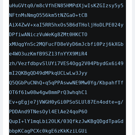
uHuGVtq0/m8cVfhEN85HMPdXjwIsKZGIzsy5y5
NFtnMsNmgO556km5tNZGaO+tCB
AiX4ZwV+xaI5RR5hxOs5B6dTHoljHoDLPE024y
DPfiwANiczVuWeKg8ZMt0HKCTO
xMUqgYnSc2MQFucFD8eVyD6mJcbfi0Pzj6kXGb
e4WO3uzKmfB9SZ13fnYYX9MiR4
zh/VezfdbpvSlUYi7VES4Ogg2V04PbydGx6i49
mI2QKBgQD49dMPkqUCLwLw3Jyy
Q5QGbPuCNhQ+q5qPPAswwNE9Mw0Yg/KbpahfTf
OT6f61w08w4gw8mmPrQ3whqhC1
Ev+gEgje7jVWGH0yGi0PSoSLUl87En4odte+g/
PDDAnd9TNesOyl4ElAe24qoP6O
QupI+lY1mqLbi2OLK/03QfkzJwKBgQDgdTpaGd
bbpKCagPCXc0kgE6zKkKziLGUi