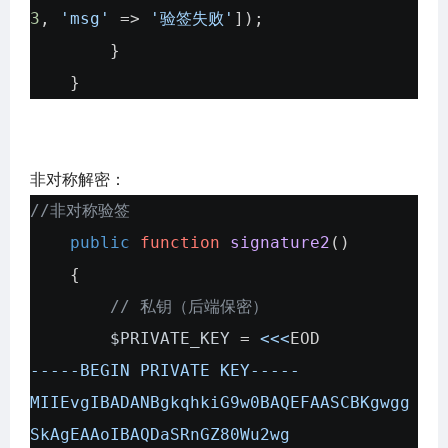
3
,
'msg'
=>
'验签失败'
]);
}
}
非对称解密：
//非对称验签
public
function
signature2
()
{
// 私钥（后端保密）
$PRIVATE_KEY
=
<<<
EOD
-----BEGIN PRIVATE KEY-----
MIIEvgIBADANBgkqhkiG9w0BAQEFAASCBKgwgg
SkAgEAAoIBAQDaSRnGZ80Wu2wg