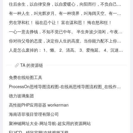
往后余生，以自律安身，以自爱暖心，向阳而行，不负自己，活成自己喜欢的模样！
有一种人生，叫光辉岁月。有一种境界，叫海阔天空。有一种心态，叫不可一世。 有一种亲情，叫真的爱你。有一种乡音，叫农民。 有一种爱情，叫喜欢你。 有一种路途，叫灰色轨迹。 有一种知己，叫情人。有一种情结，叫长城。 有一种和平，叫AMANI。 有一种行动，叫不再犹豫。 有一种父爱，叫大地。有一种孤独，叫冷雨夜。 有一种伤心，叫无尽空虚。 有一种无奈，叫岁月无声。有一种信仰，叫再见理想。有一种童真，叫月光光。有一种力量，叫冲开一切。有一种坚强，叫午夜怨曲。有一种感慨，叫谁伴我闯荡。 有一种坦然，叫无悔这一生。有一种思念，叫遥望。有一个歌手，叫黄家驹。 有一支乐队，叫BEYOND。三十多年，一晃而过！精神永留心间，致敬家驹！！
穷在犟和杠！ 福在忍个让！ 富在谋和思！ 悔在怒和狂！
一心一意去挣钱，不知不觉已中年。 半生奔波少清闲，午夜孤枕难入眠。 青山不老我不闲，一生忙碌为油盐。 风风雨雨几十载，转眼黄土埋胸前。 我笑青山颜不变，青山笑我已暮年。 如牛到老不得闲，得闲已与山共眠。 半生风雨半生寒，一杯浊酒敬流年。 回首过往半生路，七分酸楚三分甜。 岁月赠我两鬓霜，红尘赐我一身伤。 尝遍人间千般苦，颜衰依旧笑夕阳。
你对待父母的态度，决定你人生的高度。当你能力配不上你的欲望的时候，要学会控制欲望，并对自己的能力有认知、对自己的消费有规划、对自己的欲望有克制。
人是怎么废掉的： 1、懒。 2、清高。 3、爱拖延。 4、沉迷美色。 5、没有自控力。 6、不思考不学习。 7、安慰式自我欺骗。 8、胆小如鼠不敢打拼。 9、不懂示弱找别人帮助。 10、满脑子都是鸡毛蒜皮，忽略重大事情的选择。
TA 的资源链
免费在线绘图工具
ProcessOn思维导图流程图-在线画思维导图流程图_在线作图实时协作
德力玻璃集团
高性能PHP应用容器 workerman
海南语菲项目管理有限公司
聚神铺网址大全-网址导航-超实用的资源网站
FLVCD - 硕鼠官网|在线视频下载