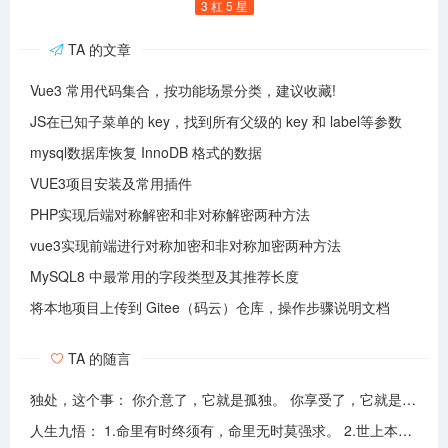
3 杠 5 星
TA 的文章
Vue3 常用代码集合，按功能场景分类，建议收藏!
JS在已知子菜单的 key，找到所有父级的 key 和 label等参数
mysql数据库恢复 InnoDB 格式的数据
VUE3项目安装及常用插件
PHP实现后端对称解密和非对称解密两种方法
vue3实现前端进行对称加密和非对称加密两种方法
MySQL8 中最常用的字段类型及其推荐长度
将本地项目上传到 Gitee（码云）仓库，操作步骤说明文档
TA 的随言
独处，这个事： 你介意了，它就是孤独。 你享受了，它就是自由。
人生九悟： 1.命里有时终须有，命里无时莫强求。 2.世上本无事槦人自扰之。 3.睡前原谅一切，醒来不问过往。 4.平安健康是财富，无病无灾。 5.人心换人心，换不来就转身。 6.看破不说破，看透不说透。 7.得意时看淡，失意时看开。 8.知足常乐，一切随缘。 9.人生本过客，何须执着。