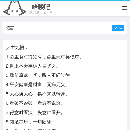
哈喽吧
勤记录 • 懂分享
随言
写
人生九悟：
1.命里有时终须有，命里无时莫强求。
2.世上本无事槦人自扰之。
3.睡前原谅一切，醒来不问过往。
4.平安健康是财富，无病无灾。
5.人心换人心，换不来就转身。
6.看破不说破，看透不说透。
7.得意时看淡，失意时看开。
8.知足常乐，一切随缘。