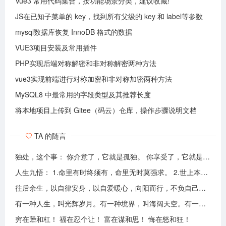
Vue3 常用代码集合，按功能场景分类，建议收藏!
JS在已知子菜单的 key，找到所有父级的 key 和 label等参数
mysql数据库恢复 InnoDB 格式的数据
VUE3项目安装及常用插件
PHP实现后端对称解密和非对称解密两种方法
vue3实现前端进行对称加密和非对称加密两种方法
MySQL8 中最常用的字段类型及其推荐长度
将本地项目上传到 Gitee（码云）仓库，操作步骤说明文档
TA 的随言
独处，这个事： 你介意了，它就是孤独。 你享受了，它就是自由。
人生九悟： 1.命里有时终须有，命里无时莫强求。 2.世上本无事槦人自扰之。 3.睡前原谅一切，醒来不问过往。 4.平安健康是财富，无病无灾。 5.人心换人心，换不来就转身。 6.看破不说破，看透不说透。 7.得意时看淡，失意时看开。 8.知足常乐，一切随缘。 9.人生本过客，何须执着。
往后余生，以自律安身，以自爱暖心，向阳而行，不负自己，活成自己喜欢的模样！
有一种人生，叫光辉岁月。有一种境界，叫海阔天空。有一种心态，叫不可一世。 有一种亲情，叫真的爱你。有一种乡音，叫农民。 有一种爱情，叫喜欢你。 有一种路途，叫灰色轨迹。 有一种知己，叫情人。有一种情结，叫长城。 有一种和平，叫AMANI。 有一种行动，叫不再犹豫。 有一种父爱，叫大地。有一种孤独，叫冷雨夜。 有一种伤心，叫无尽空虚。 有一种无奈，叫岁月无声。有一种信仰，叫再见理想。有一种童真，叫月光光。有一种力量，叫冲开一切。有一种坚强，叫午夜怨曲。有一种感慨，叫谁伴我闯荡。 有一种坦然，叫无悔这一生。有一种思念，叫遥望。有一个歌手，叫黄家驹。 有一支乐队，叫BEYOND。三十多年，一晃而过！精神永留心间，致敬家驹！！
穷在犟和杠！ 福在忍个让！ 富在谋和思！ 悔在怒和狂！