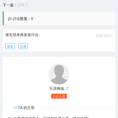
    }
所有父级
下一篇：
没有了
    return null
const current = path[path.length - 1]  
  }
// 当前项
console.log('所有父级:', parents)
讨论数量：0
  return findParents(menuOptions, targe
console.log('父级keys:', parents.map(p =
tKey)
> p.key))
}
console.log('父级labels:', parents.map(p 
请先登录再发表讨论。
2026-08-07
// 使用
=> p.label))
const result = getMenuParents(menuOptio
登录
注册
ns, 'user-list')
if (result) {
  console.log('当前项label:', result.cur
rent.label)
  console.log('父级labels:', result.pare
ntLabels.join(' > '))
  // 输出: 父级labels: 用户管理
}
天涯网魂
3 杠 5 星
TA 的文章