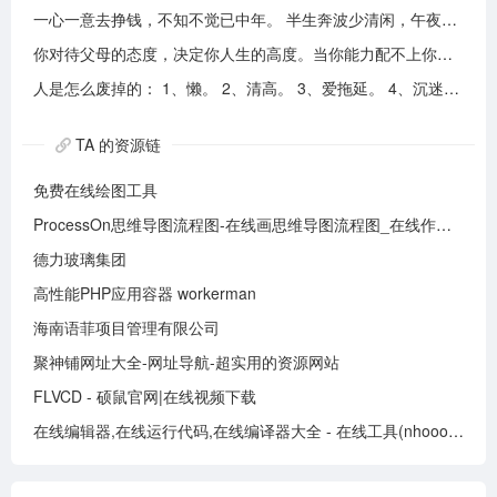
一心一意去挣钱，不知不觉已中年。 半生奔波少清闲，午夜孤枕难入眠。 青山不老我不闲，一生忙碌为油盐。 风风雨雨几十载，转眼黄土埋胸前。 我笑青山颜不变，青山笑我已暮年。 如牛到老不得闲，得闲已与山共眠。 半生风雨半生寒，一杯浊酒敬流年。 回首过往半生路，七分酸楚三分甜。 岁月赠我两鬓霜，红尘赐我一身伤。 尝遍人间千般苦，颜衰依旧笑夕阳。
你对待父母的态度，决定你人生的高度。当你能力配不上你的欲望的时候，要学会控制欲望，并对自己的能力有认知、对自己的消费有规划、对自己的欲望有克制。
人是怎么废掉的： 1、懒。 2、清高。 3、爱拖延。 4、沉迷美色。 5、没有自控力。 6、不思考不学习。 7、安慰式自我欺骗。 8、胆小如鼠不敢打拼。 9、不懂示弱找别人帮助。 10、满脑子都是鸡毛蒜皮，忽略重大事情的选择。
TA 的资源链
免费在线绘图工具
ProcessOn思维导图流程图-在线画思维导图流程图_在线作图实时协作
德力玻璃集团
高性能PHP应用容器 workerman
海南语菲项目管理有限公司
聚神铺网址大全-网址导航-超实用的资源网站
FLVCD - 硕鼠官网|在线视频下载
在线编辑器,在线运行代码,在线编译器大全 - 在线工具(nhooo.com)