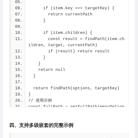
    parentKeys: parents.map(p => p.ke
      if (item.key === targetKey) {
y),
        return currentPath
    parentLabels: parents.map(p => p.la
      }
bel)
  }
      if (item.children) {
}
        const result = findPath(item.ch
// 使用示例
ildren, target, currentPath)
const result = getParentsByKey('user-li
        if (result) return result
st')
      }
console.log('当前项:', result.current)
    }
console.log('所有父级:', result.parents)
    return null
console.log('父级keys:', result.parentKe
  }
ys)
console.log('父级labels:', result.parent
  return findPath(options, targetKey)
Labels)
}
// 使用示例
const fullPath = getFullPath(menuOption
s, 'user-list')
console.log('完整路径:', fullPath)
四、支持多级嵌套的完整示例
// 输出: [
//   { key: 'user', label: '用户管理' },
//   { key: 'user-list', label: '用户列