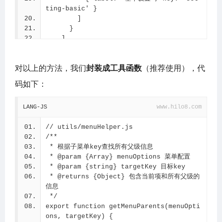
ting-basic' }
        ]
      }
    ]
  }
]
对以上的方法，我们
封装成工具函数
（推荐使用），代
// 通用查找函数
function getMenuPath(options, targetKe
码如下：
y) {
  const result = []
LANG-JS
www.hilo8.com
  const dfs = (items, path) => {
// utils/menuHelper.js
    for (const item of items) {
/**
      const newPath = [...path, { key: 
 * 根据子菜单key查找所有父级信息
item.key, label: item.label }]
 * @param {Array} menuOptions 菜单配置
 * @param {string} targetKey 目标key
      if (item.key === targetKey) {
 * @returns {Object} 包含当前项和所有父级的
        result.push(...newPath)
信息
        return true
 */
      }
export function getMenuParents(menuOpti
ons, targetKey) {
      if (item.children && dfs(item.chi