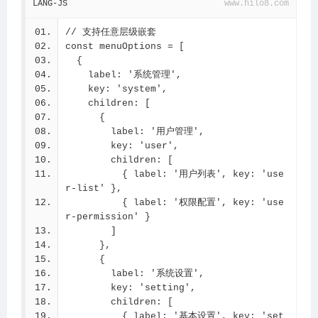
LANG-JS
www.hilo8.com
表' }
// ]
// 支持任意层级嵌套
// 分离父级和当前项
const menuOptions = [
const parents = fullPath.slice(0, -1)  
  {
// 除最后一个外的所有
    label: '系统管理',
const current = fullPath[fullPath.lengt
    key: 'system',
h - 1]  // 最后一个
    children: [
console.log('父级:', parents)
      {
console.log('当前:', current)
        label: '用户管理',
        key: 'user',
        children: [
          { label: '用户列表', key: 'use
r-list' },
          { label: '权限配置', key: 'use
r-permission' }
        ]
      },
      {
        label: '系统设置',
        key: 'setting',
        children: [
          { label: '基本设置', key: 'set