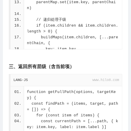
    parentMap.set(item.key, parentChai
n)
    // 递归处理子级
    if (item.children && item.children.
length > 0) {
      buildMaps(item.children, [...pare
ntChain, {
        key: item.key,
        label: item.label
      }])
三、返回所有层级（含当前项）
    }
  }
}
LANG-JS
www.hilo8.com
// 初始化映射表
buildMaps(menuOptions)
function getFullPath(options, targetKe
// 查找函数
y) {
function getParentsByKey(key) {
  const findPath = (items, target, path 
  const parents = parentMap.get(key) || 
= []) => {
[]
    for (const item of items) {
  return {
      const currentPath = [...path, { k
    current: menuMap.get(key),
ey: item.key, label: item.label }]
    parents: parents,