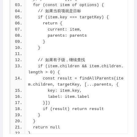
  for (const item of options) {
    // 如果当前项就是目标
    if (item.key === targetKey) {
      return {
        current: item,
        parents: parents
      }
    }
    // 如果有子级，继续查找
    if (item.children && item.children.
length > 0) {
      const result = findAllParents(ite
m.children, targetKey, [...parents, {
        key: item.key,
        label: item.label
      }])
      if (result) return result
    }
  }
  return null
}