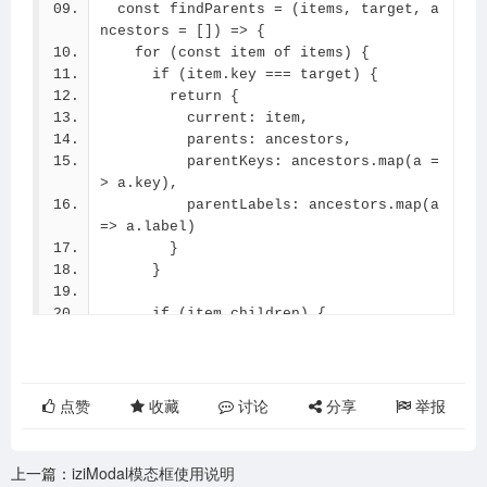
  const findParents = (items, target, a
ldren, newPath)) {
ncestors = []) => {
        return true
    for (const item of items) {
      }
      if (item.key === target) {
    }
        return {
    return false
          current: item,
  }
          parents: ancestors,
          parentKeys: ancestors.map(a =
  dfs(options, [])
> a.key),
  return result
          parentLabels: ancestors.map(a 
}
=> a.label)
// 使用
        }
const path = getMenuPath(menuOptions, 
      }
'user-list')
console.log('完整路径:', path)
      if (item.children) {
// 输出: [
        const result = findParents(ite
//   { key: 'system', label: '系统管理' 
m.children, target, [...ancestors, {
},
          key: item.key,
//   { key: 'user', label: '用户管理' },
          label: item.label
//   { key: 'user-list', label: '用户列
点赞
收藏
讨论
分享
举报
        }])
表' }
        if (result) return result
// ]
      }
const parents = path.slice(0, -1)  // 
上一篇：
iziModal模态框使用说明