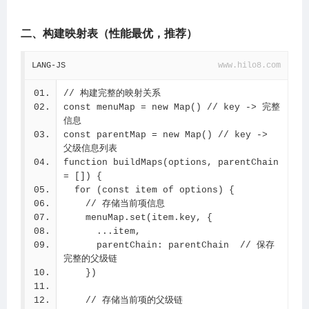
// 使用示例
const targetKey = 'user-list'
二、构建映射表（性能最优，推荐）
const result = findAllParents(menuOptio
ns, targetKey)
if (result) {
LANG-JS
www.hilo8.com
  console.log('当前项:', result.current)
  console.log('所有父级:', result.parent
// 构建完整的映射关系
s)
const menuMap = new Map() // key -> 完整
  console.log('父级keys:', result.parent
信息
s.map(p => p.key))
const parentMap = new Map() // key -> 
  console.log('父级labels:', result.pare
父级信息列表
nts.map(p => p.label))
function buildMaps(options, parentChain 
= []) {
  // 输出：
  for (const item of options) {
  // 当前项: { label: '用户列表', key: 'us
    // 存储当前项信息
er-list' }
    menuMap.set(item.key, {
  // 所有父级: [{ key: 'user', label: '用
      ...item,
户管理' }]
      parentChain: parentChain  // 保存
  // 父级keys: ['user']
完整的父级链
  // 父级labels: ['用户管理']
    })
}
    // 存储当前项的父级链