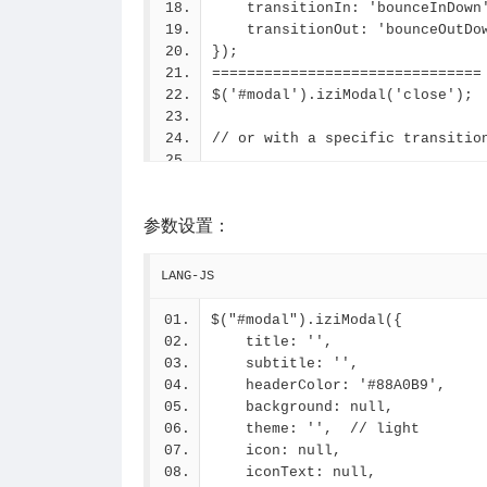
    transitionIn: 'bounceInDown
    onOpening: function(modal){
    transitionOut: 'bounceOu
        modal.startLoading();
});
        $.get('/path/to/file
===============================
            $("#modal .iz
$('#modal').iziModal('close');
            modal.stopLoading()
        });
// or with a specific transitio
    }
});
$('#modal').iziModal('close', {
    transition: 'bounceOutDow
参数设置：
});
===============================
$('#modal').iziModal('toggle');
LANG-JS
===============================
/**
$("#modal").iziModal({
 * @returns {'closed'|'closing'
    title: '',
 */
    subtitle: '',
$('#modal').iziModal('getState'
    headerColor: '#88A0B9',
===============================
    background: null,
$('#modal').iziModal('getGroup'
    theme: '',  // light
===============================
    icon: null,
$('#modal').iziModal('setGroup'
    iconText: null,
===============================