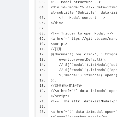
<!-- Modal structure -->
<div id="modal"> <!-- data-iziM
al-subtitle="Subtitle"  data-iz
    <!-- Modal content -->
</div>
<!-- Trigger to open Modal -->
<a href="https://github.com/mar
<script>
//打开
$(document).on('click', '.trigg
    event.preventDefault();
    // $('#modal').iziModal('s
    // $('#modal').iziModal('
    $('#modal').iziModal('open'
});
//或是在标签上打开
//<a href="#" data-izimodal-ope
</script>
<!--  The attr 'data-iziModal-p
<a href="#" data-izimodal-open=