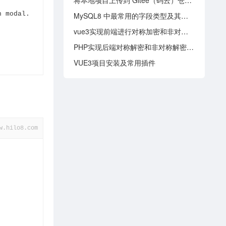
将本地项目上传到 Gitee（码云）仓库，操作步骤说明文档
n modal.
MySQL8 中最常用的字段类型及其推荐长度
vue3实现前端进行对称加密和非对称加密两种方法
PHP实现后端对称解密和非对称解密两种方法
VUE3项目安装及常用插件
w.hilo8.com