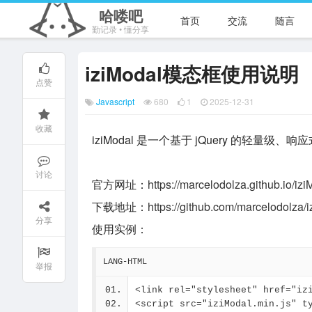
哈喽吧
首页
交流
随言
勤记录 • 懂分享
iziModal模态框使用说明
点赞
Javascript
680
1
2025-12-31
收藏
iziModal 是一个基于 jQuery 的
讨论
官方网址：
https://marcelodolza.github.io/izi
下载地址：
https://github.com/marcelodolza/i
分享
使用实例：
LANG-HTML
举报
<link rel="stylesheet" href="iz
<script src="iziModal.min.js" t