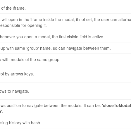
al', function (e) {
 of the iframe.
osing');
will open in the iframe inside the modal, if not set, the user can alterna
responsible for opening it.
l', function (e) {
losed');
whenever you open a modal, the first visible field is active.
oup with same 'group' name, so can navigate between them.
modal-default', function (e, modal) {
op with modals of the same group.
ol by arrows keys.
ows to navigate.
change', function (e, modal) {
ws position to navigate between the modals. It can be:
'closeToModal
 Modal that came in.
'
.
// Modal that came out.
ing history with hash.