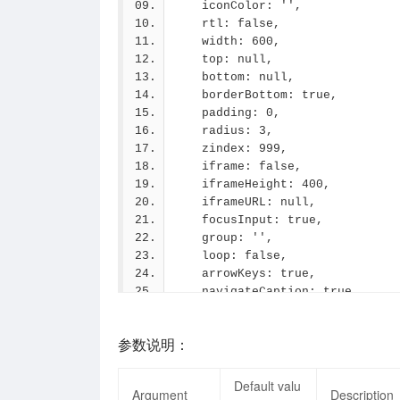
    iconColor: '',
$('#modal').iziModal('setConten
    rtl: false,
    width: 600,
// And you can keep this new co
    top: null,
    bottom: null,
$("#modal").iziModal('setConten
    borderBottom: true,
    content: '<p>Example</p>',
    padding: 0,
    default: true
    radius: 3,
})
    zindex: 999,
===============================
    iframe: false,
$('#modal').iziModal('resetCont
    iframeHeight: 400,
===============================
    iframeURL: null,
$('#modal').iziModal('next');
    focusInput: true,
    group: '',
// or with a specific transitio
    loop: false,
    arrowKeys: true,
$('#modal').iziModal('next' ,{
    navigateCaption: true,
    transitionIn: 'bounceInDown
    navigateArrows: true, // 
    transitionOut: 'bounceOutDo
    history: false,
});
参数说明：
    restoreDefaultContent: fals
===============================
    autoOpen: 0, // Boolean, Nu
$('#modal').iziModal('prev');
    bodyOverflow: false,
Default valu
Argument
Description
    fullscreen: false,