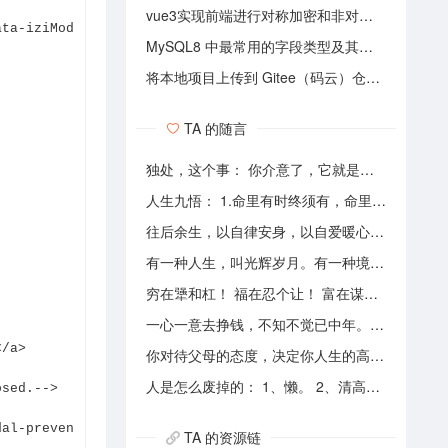
vue3实现前端进行对称加密和非对称加密两种方法
ata-iziMod
MySQL8 中最常用的字段类型及其推荐长度
将本地项目上传到 Gitee（码云）仓库，操作步骤说明文档
TA 的随言
独处，这个事： 你介意了，它就是孤独。 你享受了，它就是自由。
人生九悟： 1.命里有时终须有，命里无时莫强求。 2.世上本无事槦人自扰之。 3.睡前原谅一切，醒来不问过往。 4.平安健康是财富，无病无灾。 5.人心换人心，换不来就转身。 6.看破不说破，看透不说透。 7.得意时看淡，失意时看开。 8.知足常乐，一切随缘。 9.人生本过客，何须执着。
往后余生，以自律安身，以自爱暖心，向阳而行，不负自己，活成自己喜欢的模样！
有一种人生，叫光辉岁月。有一种境界，叫海阔天空。有一种心态，叫不可一世。 有一种亲情，叫真的爱你。有一种乡音，叫农民。 有一种爱情，叫喜欢你。 有一种路途，叫灰色轨迹。 有一种知己，叫情人。有一种情结，叫长城。 有一种和平，叫AMANI。 有一种行动，叫不再犹豫。 有一种父爱，叫大地。有一种孤独，叫冷雨夜。 有一种伤心，叫无尽空虚。 有一种无奈，叫岁月无声。有一种信仰，叫再见理想。有一种童真，叫月光光。有一种力量，叫冲开一切。有一种坚强，叫午夜怨曲。有一种感慨，叫谁伴我闯荡。 有一种坦然，叫无悔这一生。有一种思念，叫遥望。有一个歌手，叫黄家驹。 有一支乐队，叫BEYOND。三十多年，一晃而过！精神永留心间，致敬家驹！！
穷在犟和杠！ 福在忍个让！ 富在谋和思！ 悔在怒和狂！
一心一意去挣钱，不知不觉已中年。 半生奔波少清闲，午夜孤枕难入眠。 青山不老我不闲，一生忙碌为油盐。 风风雨雨几十载，转眼黄土埋胸前。 我笑青山颜不变，青山笑我已暮年。 如牛到老不得闲，得闲已与山共眠。 半生风雨半生寒，一杯浊酒敬流年。 回首过往半生路，七分酸楚三分甜。 岁月赠我两鬓霜，红尘赐我一身伤。 尝遍人间千般苦，颜衰依旧笑夕阳。
</a>
你对待父母的态度，决定你人生的高度。当你能力配不上你的欲望的时候，要学会控制欲望，并对自己的能力有认知、对自己的消费有规划、对自己的欲望有克制。
人是怎么废掉的： 1、懒。 2、清高。 3、爱拖延。 4、沉迷美色。 5、没有自控力。 6、不思考不学习。 7、安慰式自我欺骗。 8、胆小如鼠不敢打拼。 9、不懂示弱找别人帮助。 10、满脑子都是鸡毛蒜皮，忽略重大事情的选择。
osed.-->
dal-preven
TA 的资源链