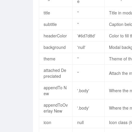
e
// or with a specific transitio
    openFullscreen: false,
    closeOnEscape: true,
title
''
Title in mod
$('#modal').iziModal('prev' ,{
    closeButton: true,
    transitionIn: 'bounceInDown
    appendTo: 'body', // or fal
subtitle
''
Caption belo
    transitionOut: 'bounceOutDo
    appendToOverlay: 'body', /
});
headerColor
    overlay: true,
'#6d7d8d'
Color to fil
===============================
    overlayClose: true,
$('#modal').iziModal('startLoad
background
'null'
Modal back
    overlayColor: 'rgba(0, 0, 
$('#modal').iziModal('stopLoadi
    timeout: false,
===============================
theme
''
Theme of th
    timeoutProgressbar: false,
$('#modal').iziModal('startProg
    pauseOnHover: false,
$('#modal').iziModal('pauseProg
attached
De
    timeoutProgressbarColor: '
''
Attach the 
$('#modal').iziModal('resumePro
preciated
    transitionIn: 'comingIn',
$('#modal').iziModal('resetProg
    transitionOut: 'comingOut',
===============================
appendTo
N
    transitionInOverlay: 'fadeI
'.body'
Where the m
$('#modal').iziModal('destroy')
ew
    transitionOutOverlay: 'fade
===============================
    onFullscreen: function(){},
$('#modal').iziModal('setWidth'
appendToOv
    onResize: function(){},
'.body'
Where the m
$('#modal').iziModal('setTop', 
erlay
New
    onOpening: function(){},
$('#modal').iziModal('setBottom
    onOpened: function(){},
$('#modal').iziModal('setHeader
icon
null
Icon class (
    onClosing: function(){},
$('#modal').iziModal('setHeader
    onClosed: function(){},