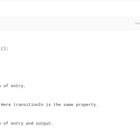
Modal-transitionOut="fadeOutDown" without data-iziModal-
ww
=======
odolza.com" class="trigger">Modal</a>
l();
="http://..." data-izimodal-open="#modal-iframe">Modal</
er', function (event) {
l('open')
al('open', event); // Use "event" to get URL href
n of entry.
// Here transitionIn is the same property.
l.marcelodolza.com"
n of entry and output.
=======