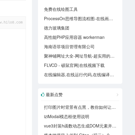
免费在线绘图工具
preventClo
ProcessOn思维导图流程图-在线画思维导图流程图_在线作图实时协作
w.hilo8.com
德力玻璃集团
高性能PHP应用容器 workerman
海南语菲项目管理有限公司
button>
聚神铺网址大全-网址导航-超实用的资源网站
FLVCD - 硕鼠官网|在线视频下载
在线编辑器,在线运行代码,在线编译器大全 - 在线工具(nhooo.com)
最新点赞
打印图片时背景有点黑，教你如何让打印出来底为白色
iziModal模态框使用说明
vue3封装h函数动态生成DOM元素并挂载