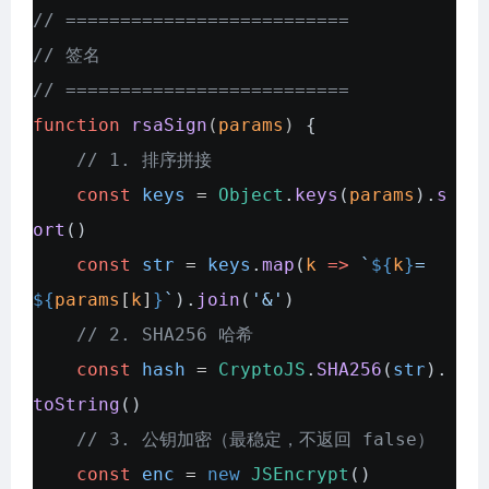
// ==========================
// 签名
// ==========================
function
rsaSign
(
params
)
{
// 1. 排序拼接
const
keys
=
Object
.
keys
(
params
).
s
ort
()
const
str
=
keys
.
map
(
k
=>
`
${
k
}
=
${
params
[
k
]
}
`
).
join
(
'&'
)
// 2. SHA256 哈希
const
hash
=
CryptoJS
.
SHA256
(
str
).
toString
()
// 3. 公钥加密（最稳定，不返回 false）
const
enc
=
new
JSEncrypt
()