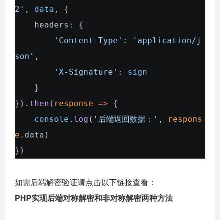
2'
,
data
, {
headers
:
{
'Content-Type'
:
'application/j
son'
,
'X-Signature'
:
sign
}
}).
then
(
response
=>
{
console
.
log
(
'后端返回数据：'
,
respons
e
.
data
)
}
)
如需后端解密验证请点击以下链接查看：
PHP实现后端对称解密和非对称解密两种方法