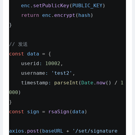
enc
.
setPublicKey
(
PUBLIC_KEY
)
return
enc
.
encrypt
(
hash
)
}
// 发送
const
data
=
{
userid
:
10002
,
username
:
'test2'
,
timestamp
:
parseInt
(
Date
.
now
()
/
1
000
)
}
const
sign
=
rsaSign
(
data
)
axios
.
post
(
baseURL
+
'/set/signature