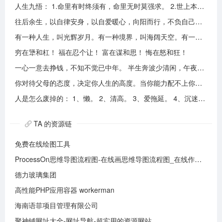
人生九悟： 1.命里有时终须有，命里无时莫强求。 2.世上本无事槦人自扰之。 3.睡前原谅一切，醒来不问过往。 4.平安健康是财富，无病无灾。 5.人心换人心，换不来就转身。 6.看破不说破，看透不说透。 7.得意时看淡，失意时看开。 8.知足常乐，一切随缘。 9.人生本过客，何须执着。
往后余生，以自律安身，以自爱暖心，向阳而行，不负自己，活成自己喜欢的模样！
有一种人生，叫光辉岁月。有一种境界，叫海阔天空。有一种心态，叫不可一世。 有一种亲情，叫真的爱你。有一种乡音，叫农民。 有一种爱情，叫喜欢你。 有一种路途，叫灰色轨迹。 有一种知己，叫情人。有一种情结，叫长城。 有一种和平，叫AMANI。 有一种行动，叫不再犹豫。 有一种父爱，叫大地。有一种孤独，叫冷雨夜。 有一种伤心，叫无尽空虚。 有一种无奈，叫岁月无声。有一种信仰，叫再见理想。有一种童真，叫月光光。有一种力量，叫冲开一切。有一种坚强，叫午夜怨曲。有一种感慨，叫谁伴我闯荡。 有一种坦然，叫无悔这一生。有一种思念，叫遥望。有一个歌手，叫黄家驹。 有一支乐队，叫BEYOND。三十多年，一晃而过！精神永留心间，致敬家驹！！
穷在犟和杠！ 福在忍个让！ 富在谋和思！ 悔在怒和狂！
一心一意去挣钱，不知不觉已中年。 半生奔波少清闲，午夜孤枕难入眠。 青山不老我不闲，一生忙碌为油盐。 风风雨雨几十载，转眼黄土埋胸前。 我笑青山颜不变，青山笑我已暮年。 如牛到老不得闲，得闲已与山共眠。 半生风雨半生寒，一杯浊酒敬流年。 回首过往半生路，七分酸楚三分甜。 岁月赠我两鬓霜，红尘赐我一身伤。 尝遍人间千般苦，颜衰依旧笑夕阳。
你对待父母的态度，决定你人生的高度。当你能力配不上你的欲望的时候，要学会控制欲望，并对自己的能力有认知、对自己的消费有规划、对自己的欲望有克制。
人是怎么废掉的： 1、懒。 2、清高。 3、爱拖延。 4、沉迷美色。 5、没有自控力。 6、不思考不学习。 7、安慰式自我欺骗。 8、胆小如鼠不敢打拼。 9、不懂示弱找别人帮助。 10、满脑子都是鸡毛蒜皮，忽略重大事情的选择。
TA 的资源链
免费在线绘图工具
ProcessOn思维导图流程图-在线画思维导图流程图_在线作图实时协作
德力玻璃集团
高性能PHP应用容器 workerman
海南语菲项目管理有限公司
聚神铺网址大全-网址导航-超实用的资源网站