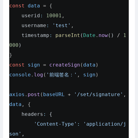
const
data
=
{
userid
:
10001
,
username
:
'test'
,
timestamp
:
parseInt
(
Date
.
now
()
/
1
000
)
}
const
sign
=
createSign
(
data
)
console
.
log
(
'前端签名：'
,
sign
)
axios
.
post
(
baseURL
+
'/set/signature'
,
data
, {
headers
:
{
'Content-Type'
:
'application/j
son'
,