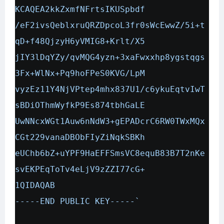
KCAQEA2kkZxmfNFrtsIKUSpbdf
/eF2ivsQeblxruQRZDpcoL3fr0sWcEwwZ/5i+t
qD+f48QjzyH6yVMIG8+Krlt/X5
jIY3lDqYZy/qvMQG4yzn+3xaFwxxhp8ygstqgs
3Fx+WlNx+Pq9hoFPeS0KVG/LpM
vyzEz11Y4NjVPtep4mhx837U1/c6ykuEqtvIwT
sBDiOThmWyfkP9Es874tbhGaLE
UwNNcxWGt1Auw6nNdW3+gEPADcrC6RW0TWxMQx
CGt229vanaDBObFIyZiNqkSBKh
eUChb6bZ+uYPF9HaEFFSmsVC8equB83B7T2nKe
svEKPEqToTv4eLjV9zZZI77cG+
1QIDAQAB
-----END PUBLIC KEY-----`