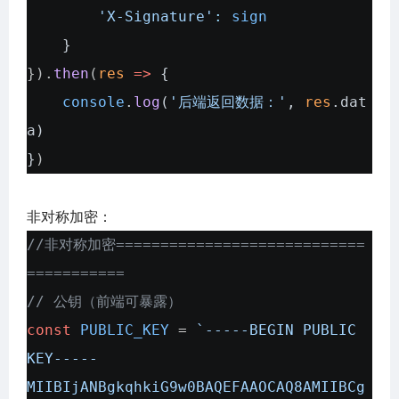
'X-Signature'
:
sign
}
}).
then
(
res
=>
{
console
.
log
(
'后端返回数据：'
,
res
.
dat
a
)
}
)
非对称加密：
//非对称加密============================
===========
// 公钥（前端可暴露）
const
PUBLIC_KEY
=
`-----BEGIN PUBLIC
KEY-----
MIIBIjANBgkqhkiG9w0BAQEFAAOCAQ8AMIIBCg