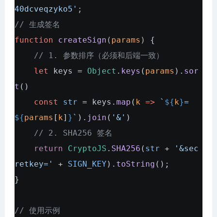
40dcveqzyko5'
;
// 生成签名
function
createSign
(
params
)
{
// 1. 参数排序（必须和后端一致）
let
keys
=
Object
.
keys
(
params
).
sor
t
()
const
str
=
keys
.
map
(
k
=>
`
${
k
}
=
${
params
[
k
]
}
`
).
join
(
'&'
)
// 2. SHA256 签名
return
CryptoJS
.
SHA256
(
str
+
'&sec
retkey='
+
SIGN_KEY
).
toString
();
}
// 使用示例