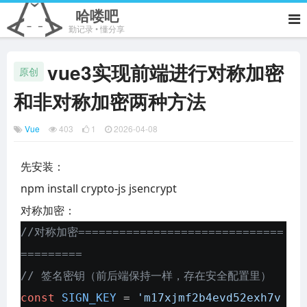
哈喽吧
勤记录 • 懂分享
vue3实现前端进行对称加密
原创
和非对称加密两种方法
Vue
403
1
2026-04-08
先安装：
npm install crypto-js jsencrypt
对称加密：
//对称加密==============================
=========
// 签名密钥（前后端保持一样，存在安全配置里）
const
SIGN_KEY
=
'm17xjmf2b4evd52exh7v