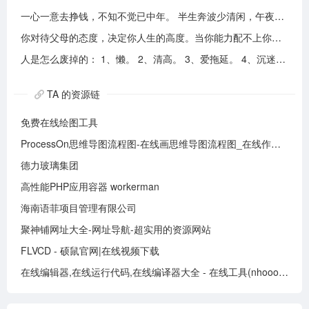
一心一意去挣钱，不知不觉已中年。 半生奔波少清闲，午夜孤枕难入眠。 青山不老我不闲，一生忙碌为油盐。 风风雨雨几十载，转眼黄土埋胸前。 我笑青山颜不变，青山笑我已暮年。 如牛到老不得闲，得闲已与山共眠。 半生风雨半生寒，一杯浊酒敬流年。 回首过往半生路，七分酸楚三分甜。 岁月赠我两鬓霜，红尘赐我一身伤。 尝遍人间千般苦，颜衰依旧笑夕阳。
你对待父母的态度，决定你人生的高度。当你能力配不上你的欲望的时候，要学会控制欲望，并对自己的能力有认知、对自己的消费有规划、对自己的欲望有克制。
人是怎么废掉的： 1、懒。 2、清高。 3、爱拖延。 4、沉迷美色。 5、没有自控力。 6、不思考不学习。 7、安慰式自我欺骗。 8、胆小如鼠不敢打拼。 9、不懂示弱找别人帮助。 10、满脑子都是鸡毛蒜皮，忽略重大事情的选择。
TA 的资源链
免费在线绘图工具
ProcessOn思维导图流程图-在线画思维导图流程图_在线作图实时协作
德力玻璃集团
高性能PHP应用容器 workerman
海南语菲项目管理有限公司
聚神铺网址大全-网址导航-超实用的资源网站
FLVCD - 硕鼠官网|在线视频下载
在线编辑器,在线运行代码,在线编译器大全 - 在线工具(nhooo.com)