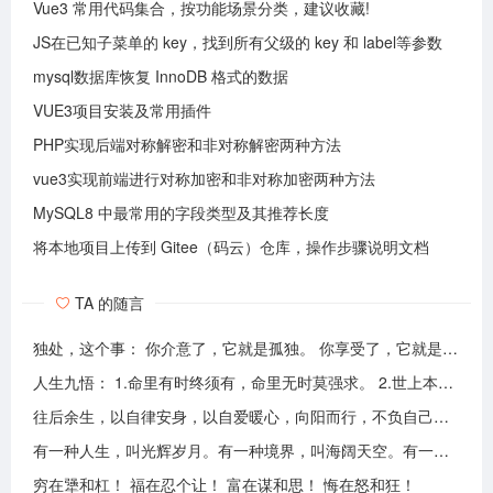
Vue3 常用代码集合，按功能场景分类，建议收藏!
JS在已知子菜单的 key，找到所有父级的 key 和 label等参数
mysql数据库恢复 InnoDB 格式的数据
VUE3项目安装及常用插件
PHP实现后端对称解密和非对称解密两种方法
vue3实现前端进行对称加密和非对称加密两种方法
MySQL8 中最常用的字段类型及其推荐长度
将本地项目上传到 Gitee（码云）仓库，操作步骤说明文档
TA 的随言
独处，这个事： 你介意了，它就是孤独。 你享受了，它就是自由。
人生九悟： 1.命里有时终须有，命里无时莫强求。 2.世上本无事槦人自扰之。 3.睡前原谅一切，醒来不问过往。 4.平安健康是财富，无病无灾。 5.人心换人心，换不来就转身。 6.看破不说破，看透不说透。 7.得意时看淡，失意时看开。 8.知足常乐，一切随缘。 9.人生本过客，何须执着。
往后余生，以自律安身，以自爱暖心，向阳而行，不负自己，活成自己喜欢的模样！
有一种人生，叫光辉岁月。有一种境界，叫海阔天空。有一种心态，叫不可一世。 有一种亲情，叫真的爱你。有一种乡音，叫农民。 有一种爱情，叫喜欢你。 有一种路途，叫灰色轨迹。 有一种知己，叫情人。有一种情结，叫长城。 有一种和平，叫AMANI。 有一种行动，叫不再犹豫。 有一种父爱，叫大地。有一种孤独，叫冷雨夜。 有一种伤心，叫无尽空虚。 有一种无奈，叫岁月无声。有一种信仰，叫再见理想。有一种童真，叫月光光。有一种力量，叫冲开一切。有一种坚强，叫午夜怨曲。有一种感慨，叫谁伴我闯荡。 有一种坦然，叫无悔这一生。有一种思念，叫遥望。有一个歌手，叫黄家驹。 有一支乐队，叫BEYOND。三十多年，一晃而过！精神永留心间，致敬家驹！！
穷在犟和杠！ 福在忍个让！ 富在谋和思！ 悔在怒和狂！