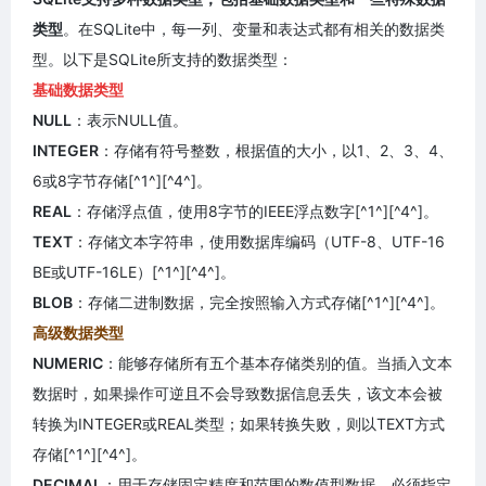
类型
。在SQLite中，每一列、变量和表达式都有相关的数据类
型。以下是SQLite所支持的数据类型：
基础数据类型
NULL
：表示NULL值。
INTEGER
：存储有符号整数，根据值的大小，以1、2、3、4、
6或8字节存储[^1^][^4^]。
REAL
：存储浮点值，使用8字节的IEEE浮点数字[^1^][^4^]。
TEXT
：存储文本字符串，使用数据库编码（UTF-8、UTF-16
BE或UTF-16LE）[^1^][^4^]。
BLOB
：存储二进制数据，完全按照输入方式存储[^1^][^4^]。
高级数据类型
NUMERIC
：能够存储所有五个基本存储类别的值。当插入文本
数据时，如果操作可逆且不会导致数据信息丢失，该文本会被
转换为INTEGER或REAL类型；如果转换失败，则以TEXT方式
存储[^1^][^4^]。
DECIMAL
：用于存储固定精度和范围的数值型数据，必须指定