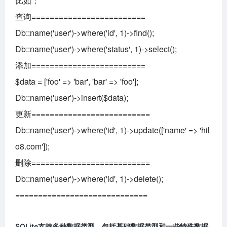
比如：
查询=========================
Db::name('user')->where('id', 1)->find();
Db::name('user')->where('status', 1)->select();
添加=========================
$data = ['foo' => 'bar', 'bar' => 'foo'];
Db::name('user')->insert($data);
更新==========================
Db::name('user')->where('id', 1)->update(['name' => 'hil
o8.com']);
删除==========================
Db::name('user')->where('id', 1)->delete();
=============================
SQLite支持多种数据类型，包括基础数据类型和一些特殊数据