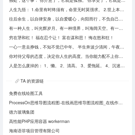
独处，这个事： 你介意了，它就是孤独。 你享受了，它就是自由。
人生九悟： 1.命里有时终须有，命里无时莫强求。 2.世上本无事槦人自扰之。 3.睡前原谅一切，醒来不问过往。 4.平安健康是财富，无病无灾。 5.人心换人心，换不来就转身。 6.看破不说破，看透不说透。 7.得意时看淡，失意时看开。 8.知足常乐，一切随缘。 9.人生本过客，何须执着。
往后余生，以自律安身，以自爱暖心，向阳而行，不负自己，活成自己喜欢的模样！
有一种人生，叫光辉岁月。有一种境界，叫海阔天空。有一种心态，叫不可一世。 有一种亲情，叫真的爱你。有一种乡音，叫农民。 有一种爱情，叫喜欢你。 有一种路途，叫灰色轨迹。 有一种知己，叫情人。有一种情结，叫长城。 有一种和平，叫AMANI。 有一种行动，叫不再犹豫。 有一种父爱，叫大地。有一种孤独，叫冷雨夜。 有一种伤心，叫无尽空虚。 有一种无奈，叫岁月无声。有一种信仰，叫再见理想。有一种童真，叫月光光。有一种力量，叫冲开一切。有一种坚强，叫午夜怨曲。有一种感慨，叫谁伴我闯荡。 有一种坦然，叫无悔这一生。有一种思念，叫遥望。有一个歌手，叫黄家驹。 有一支乐队，叫BEYOND。三十多年，一晃而过！精神永留心间，致敬家驹！！
穷在犟和杠！ 福在忍个让！ 富在谋和思！ 悔在怒和狂！
一心一意去挣钱，不知不觉已中年。 半生奔波少清闲，午夜孤枕难入眠。 青山不老我不闲，一生忙碌为油盐。 风风雨雨几十载，转眼黄土埋胸前。 我笑青山颜不变，青山笑我已暮年。 如牛到老不得闲，得闲已与山共眠。 半生风雨半生寒，一杯浊酒敬流年。 回首过往半生路，七分酸楚三分甜。 岁月赠我两鬓霜，红尘赐我一身伤。 尝遍人间千般苦，颜衰依旧笑夕阳。
你对待父母的态度，决定你人生的高度。当你能力配不上你的欲望的时候，要学会控制欲望，并对自己的能力有认知、对自己的消费有规划、对自己的欲望有克制。
人是怎么废掉的： 1、懒。 2、清高。 3、爱拖延。 4、沉迷美色。 5、没有自控力。 6、不思考不学习。 7、安慰式自我欺骗。 8、胆小如鼠不敢打拼。 9、不懂示弱找别人帮助。 10、满脑子都是鸡毛蒜皮，忽略重大事情的选择。
TA 的资源链
免费在线绘图工具
ProcessOn思维导图流程图-在线画思维导图流程图_在线作图实时协作
德力玻璃集团
高性能PHP应用容器 workerman
海南语菲项目管理有限公司