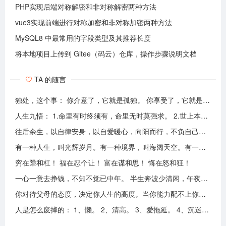
PHP实现后端对称解密和非对称解密两种方法
vue3实现前端进行对称加密和非对称加密两种方法
MySQL8 中最常用的字段类型及其推荐长度
将本地项目上传到 Gitee（码云）仓库，操作步骤说明文档
TA 的随言
独处，这个事： 你介意了，它就是孤独。 你享受了，它就是自由。
人生九悟： 1.命里有时终须有，命里无时莫强求。 2.世上本无事槦人自扰之。 3.睡前原谅一切，醒来不问过往。 4.平安健康是财富，无病无灾。 5.人心换人心，换不来就转身。 6.看破不说破，看透不说透。 7.得意时看淡，失意时看开。 8.知足常乐，一切随缘。 9.人生本过客，何须执着。
往后余生，以自律安身，以自爱暖心，向阳而行，不负自己，活成自己喜欢的模样！
有一种人生，叫光辉岁月。有一种境界，叫海阔天空。有一种心态，叫不可一世。 有一种亲情，叫真的爱你。有一种乡音，叫农民。 有一种爱情，叫喜欢你。 有一种路途，叫灰色轨迹。 有一种知己，叫情人。有一种情结，叫长城。 有一种和平，叫AMANI。 有一种行动，叫不再犹豫。 有一种父爱，叫大地。有一种孤独，叫冷雨夜。 有一种伤心，叫无尽空虚。 有一种无奈，叫岁月无声。有一种信仰，叫再见理想。有一种童真，叫月光光。有一种力量，叫冲开一切。有一种坚强，叫午夜怨曲。有一种感慨，叫谁伴我闯荡。 有一种坦然，叫无悔这一生。有一种思念，叫遥望。有一个歌手，叫黄家驹。 有一支乐队，叫BEYOND。三十多年，一晃而过！精神永留心间，致敬家驹！！
穷在犟和杠！ 福在忍个让！ 富在谋和思！ 悔在怒和狂！
一心一意去挣钱，不知不觉已中年。 半生奔波少清闲，午夜孤枕难入眠。 青山不老我不闲，一生忙碌为油盐。 风风雨雨几十载，转眼黄土埋胸前。 我笑青山颜不变，青山笑我已暮年。 如牛到老不得闲，得闲已与山共眠。 半生风雨半生寒，一杯浊酒敬流年。 回首过往半生路，七分酸楚三分甜。 岁月赠我两鬓霜，红尘赐我一身伤。 尝遍人间千般苦，颜衰依旧笑夕阳。
你对待父母的态度，决定你人生的高度。当你能力配不上你的欲望的时候，要学会控制欲望，并对自己的能力有认知、对自己的消费有规划、对自己的欲望有克制。
人是怎么废掉的： 1、懒。 2、清高。 3、爱拖延。 4、沉迷美色。 5、没有自控力。 6、不思考不学习。 7、安慰式自我欺骗。 8、胆小如鼠不敢打拼。 9、不懂示弱找别人帮助。 10、满脑子都是鸡毛蒜皮，忽略重大事情的选择。