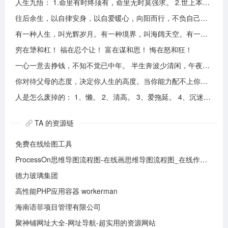
人生九悟： 1.命里有时终须有，命里无时莫强求。 2.世上本无事槦人自扰之。 3.睡前原谅一切，醒来不问过往。 4.平安健康是财富，无病无灾。 5.人心换人心，换不来就转身。 6.看破不说破，看透不说透。 7.得意时看淡，失意时看开。 8.知足常乐，一切随缘。 9.人生本过客，何须执着。
往后余生，以自律安身，以自爱暖心，向阳而行，不负自己，活成自己喜欢的模样！
有一种人生，叫光辉岁月。有一种境界，叫海阔天空。有一种心态，叫不可一世。 有一种亲情，叫真的爱你。有一种乡音，叫农民。 有一种爱情，叫喜欢你。 有一种路途，叫灰色轨迹。 有一种知己，叫情人。有一种情结，叫长城。 有一种和平，叫AMANI。 有一种行动，叫不再犹豫。 有一种父爱，叫大地。有一种孤独，叫冷雨夜。 有一种伤心，叫无尽空虚。 有一种无奈，叫岁月无声。有一种信仰，叫再见理想。有一种童真，叫月光光。有一种力量，叫冲开一切。有一种坚强，叫午夜怨曲。有一种感慨，叫谁伴我闯荡。 有一种坦然，叫无悔这一生。有一种思念，叫遥望。有一个歌手，叫黄家驹。 有一支乐队，叫BEYOND。三十多年，一晃而过！精神永留心间，致敬家驹！！
穷在犟和杠！ 福在忍个让！ 富在谋和思！ 悔在怒和狂！
一心一意去挣钱，不知不觉已中年。 半生奔波少清闲，午夜孤枕难入眠。 青山不老我不闲，一生忙碌为油盐。 风风雨雨几十载，转眼黄土埋胸前。 我笑青山颜不变，青山笑我已暮年。 如牛到老不得闲，得闲已与山共眠。 半生风雨半生寒，一杯浊酒敬流年。 回首过往半生路，七分酸楚三分甜。 岁月赠我两鬓霜，红尘赐我一身伤。 尝遍人间千般苦，颜衰依旧笑夕阳。
你对待父母的态度，决定你人生的高度。当你能力配不上你的欲望的时候，要学会控制欲望，并对自己的能力有认知、对自己的消费有规划、对自己的欲望有克制。
人是怎么废掉的： 1、懒。 2、清高。 3、爱拖延。 4、沉迷美色。 5、没有自控力。 6、不思考不学习。 7、安慰式自我欺骗。 8、胆小如鼠不敢打拼。 9、不懂示弱找别人帮助。 10、满脑子都是鸡毛蒜皮，忽略重大事情的选择。
TA 的资源链
免费在线绘图工具
ProcessOn思维导图流程图-在线画思维导图流程图_在线作图实时协作
德力玻璃集团
高性能PHP应用容器 workerman
海南语菲项目管理有限公司
聚神铺网址大全-网址导航-超实用的资源网站