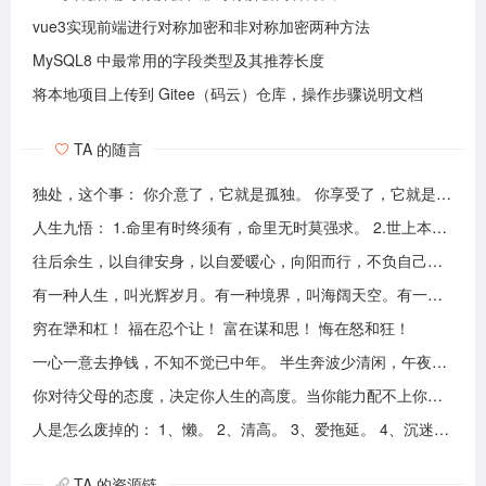
vue3实现前端进行对称加密和非对称加密两种方法
MySQL8 中最常用的字段类型及其推荐长度
将本地项目上传到 Gitee（码云）仓库，操作步骤说明文档
TA 的随言
独处，这个事： 你介意了，它就是孤独。 你享受了，它就是自由。
人生九悟： 1.命里有时终须有，命里无时莫强求。 2.世上本无事槦人自扰之。 3.睡前原谅一切，醒来不问过往。 4.平安健康是财富，无病无灾。 5.人心换人心，换不来就转身。 6.看破不说破，看透不说透。 7.得意时看淡，失意时看开。 8.知足常乐，一切随缘。 9.人生本过客，何须执着。
往后余生，以自律安身，以自爱暖心，向阳而行，不负自己，活成自己喜欢的模样！
有一种人生，叫光辉岁月。有一种境界，叫海阔天空。有一种心态，叫不可一世。 有一种亲情，叫真的爱你。有一种乡音，叫农民。 有一种爱情，叫喜欢你。 有一种路途，叫灰色轨迹。 有一种知己，叫情人。有一种情结，叫长城。 有一种和平，叫AMANI。 有一种行动，叫不再犹豫。 有一种父爱，叫大地。有一种孤独，叫冷雨夜。 有一种伤心，叫无尽空虚。 有一种无奈，叫岁月无声。有一种信仰，叫再见理想。有一种童真，叫月光光。有一种力量，叫冲开一切。有一种坚强，叫午夜怨曲。有一种感慨，叫谁伴我闯荡。 有一种坦然，叫无悔这一生。有一种思念，叫遥望。有一个歌手，叫黄家驹。 有一支乐队，叫BEYOND。三十多年，一晃而过！精神永留心间，致敬家驹！！
穷在犟和杠！ 福在忍个让！ 富在谋和思！ 悔在怒和狂！
一心一意去挣钱，不知不觉已中年。 半生奔波少清闲，午夜孤枕难入眠。 青山不老我不闲，一生忙碌为油盐。 风风雨雨几十载，转眼黄土埋胸前。 我笑青山颜不变，青山笑我已暮年。 如牛到老不得闲，得闲已与山共眠。 半生风雨半生寒，一杯浊酒敬流年。 回首过往半生路，七分酸楚三分甜。 岁月赠我两鬓霜，红尘赐我一身伤。 尝遍人间千般苦，颜衰依旧笑夕阳。
你对待父母的态度，决定你人生的高度。当你能力配不上你的欲望的时候，要学会控制欲望，并对自己的能力有认知、对自己的消费有规划、对自己的欲望有克制。
人是怎么废掉的： 1、懒。 2、清高。 3、爱拖延。 4、沉迷美色。 5、没有自控力。 6、不思考不学习。 7、安慰式自我欺骗。 8、胆小如鼠不敢打拼。 9、不懂示弱找别人帮助。 10、满脑子都是鸡毛蒜皮，忽略重大事情的选择。
TA 的资源链