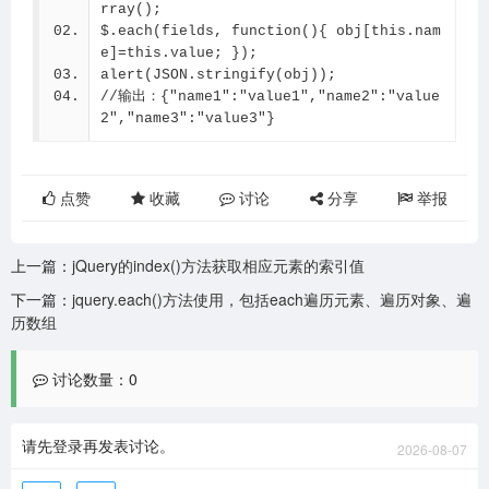
rray();
$.each(fields, function(){ obj[this.nam
e]=this.value; });
alert(JSON.stringify(obj));
//输出：{"name1":"value1","name2":"value
2","name3":"value3"}
点赞
收藏
讨论
分享
举报
上一篇：
jQuery的index()方法获取相应元素的索引值
下一篇：
jquery.each()方法使用，包括each遍历元素、遍历对象、遍
历数组
讨论数量：0
请先登录再发表讨论。
2026-08-07