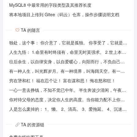
MySQL8 中最常用的字段类型及其推荐长度
将本地项目上传到 Gitee（码云）仓库，操作步骤说明文档
TA 的随言
独处，这个事： 你介意了，它就是孤独。 你享受了，它就是自由。
人生九悟： 1.命里有时终须有，命里无时莫强求。 2.世上本无事槦人自扰之。 3.睡前原谅一切，醒来不问过往。 4.平安健康是财富，无病无灾。 5.人心换人心，换不来就转身。 6.看破不说破，看透不说透。 7.得意时看淡，失意时看开。 8.知足常乐，一切随缘。 9.人生本过客，何须执着。
往后余生，以自律安身，以自爱暖心，向阳而行，不负自己，活成自己喜欢的模样！
有一种人生，叫光辉岁月。有一种境界，叫海阔天空。有一种心态，叫不可一世。 有一种亲情，叫真的爱你。有一种乡音，叫农民。 有一种爱情，叫喜欢你。 有一种路途，叫灰色轨迹。 有一种知己，叫情人。有一种情结，叫长城。 有一种和平，叫AMANI。 有一种行动，叫不再犹豫。 有一种父爱，叫大地。有一种孤独，叫冷雨夜。 有一种伤心，叫无尽空虚。 有一种无奈，叫岁月无声。有一种信仰，叫再见理想。有一种童真，叫月光光。有一种力量，叫冲开一切。有一种坚强，叫午夜怨曲。有一种感慨，叫谁伴我闯荡。 有一种坦然，叫无悔这一生。有一种思念，叫遥望。有一个歌手，叫黄家驹。 有一支乐队，叫BEYOND。三十多年，一晃而过！精神永留心间，致敬家驹！！
穷在犟和杠！ 福在忍个让！ 富在谋和思！ 悔在怒和狂！
一心一意去挣钱，不知不觉已中年。 半生奔波少清闲，午夜孤枕难入眠。 青山不老我不闲，一生忙碌为油盐。 风风雨雨几十载，转眼黄土埋胸前。 我笑青山颜不变，青山笑我已暮年。 如牛到老不得闲，得闲已与山共眠。 半生风雨半生寒，一杯浊酒敬流年。 回首过往半生路，七分酸楚三分甜。 岁月赠我两鬓霜，红尘赐我一身伤。 尝遍人间千般苦，颜衰依旧笑夕阳。
你对待父母的态度，决定你人生的高度。当你能力配不上你的欲望的时候，要学会控制欲望，并对自己的能力有认知、对自己的消费有规划、对自己的欲望有克制。
人是怎么废掉的： 1、懒。 2、清高。 3、爱拖延。 4、沉迷美色。 5、没有自控力。 6、不思考不学习。 7、安慰式自我欺骗。 8、胆小如鼠不敢打拼。 9、不懂示弱找别人帮助。 10、满脑子都是鸡毛蒜皮，忽略重大事情的选择。
TA 的资源链