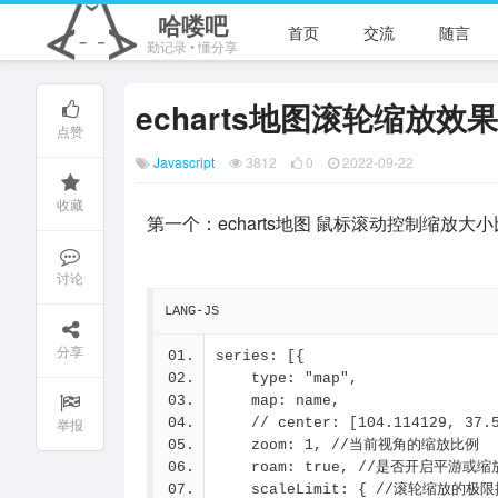
哈喽吧
首页
交流
随言
勤记录 • 懂分享
echarts地图滚轮缩放
点赞
Javascript
3812
0
2022-09-22
收藏
第一个：echarts地图 鼠标滚动控制缩放大小比例，
讨论
LANG-JS
分享
series: [{
    type: "map",
    map: name,
举报
    // center: [104.114129,
    zoom: 1, //当前视角的缩放比例
    roam: true, //是否开启平游或缩
    scaleLimit: { //滚轮缩放的极