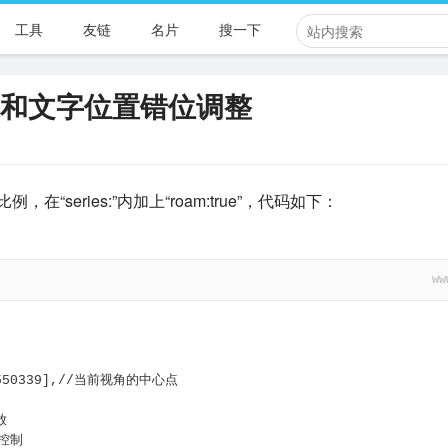
工具
友链
名片
搜一下
效果和文字位置错位调整
在“series:”内加上“roam:true”，代码如下：
ww
 37.550339],//当前视角的中心点
放
限控制