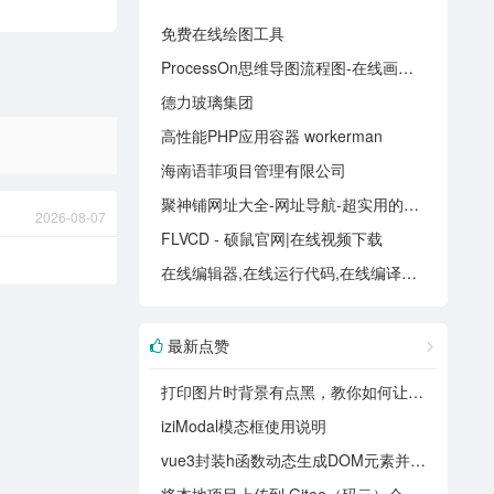
免费在线绘图工具
ProcessOn思维导图流程图-在线画思维导图流程图_在线作图实时协作
德力玻璃集团
高性能PHP应用容器 workerman
海南语菲项目管理有限公司
聚神铺网址大全-网址导航-超实用的资源网站
2026-08-07
FLVCD - 硕鼠官网|在线视频下载
在线编辑器,在线运行代码,在线编译器大全 - 在线工具(nhooo.com)
最新点赞
打印图片时背景有点黑，教你如何让打印出来底为白色
iziModal模态框使用说明
vue3封装h函数动态生成DOM元素并挂载