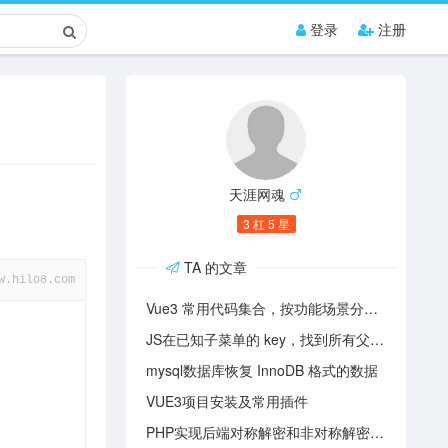
登录
注册
天涯网魂
3 杠 5 星
TA 的文章
w.hilo8.com
Vue3 常用代码集合，按功能场景分类，建议收藏!
JS在已知子菜单的 key，找到所有父级的 key 和 label等参数
mysql数据库恢复 InnoDB 格式的数据
VUE3项目安装及常用插件
PHP实现后端对称解密和非对称解密两种方法