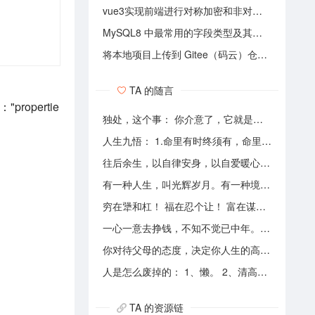
vue3实现前端进行对称加密和非对称加密两种方法
MySQL8 中最常用的字段类型及其推荐长度
将本地项目上传到 Gitee（码云）仓库，操作步骤说明文档
TA 的随言
opertie
独处，这个事： 你介意了，它就是孤独。 你享受了，它就是自由。
人生九悟： 1.命里有时终须有，命里无时莫强求。 2.世上本无事槦人自扰之。 3.睡前原谅一切，醒来不问过往。 4.平安健康是财富，无病无灾。 5.人心换人心，换不来就转身。 6.看破不说破，看透不说透。 7.得意时看淡，失意时看开。 8.知足常乐，一切随缘。 9.人生本过客，何须执着。
往后余生，以自律安身，以自爱暖心，向阳而行，不负自己，活成自己喜欢的模样！
有一种人生，叫光辉岁月。有一种境界，叫海阔天空。有一种心态，叫不可一世。 有一种亲情，叫真的爱你。有一种乡音，叫农民。 有一种爱情，叫喜欢你。 有一种路途，叫灰色轨迹。 有一种知己，叫情人。有一种情结，叫长城。 有一种和平，叫AMANI。 有一种行动，叫不再犹豫。 有一种父爱，叫大地。有一种孤独，叫冷雨夜。 有一种伤心，叫无尽空虚。 有一种无奈，叫岁月无声。有一种信仰，叫再见理想。有一种童真，叫月光光。有一种力量，叫冲开一切。有一种坚强，叫午夜怨曲。有一种感慨，叫谁伴我闯荡。 有一种坦然，叫无悔这一生。有一种思念，叫遥望。有一个歌手，叫黄家驹。 有一支乐队，叫BEYOND。三十多年，一晃而过！精神永留心间，致敬家驹！！
穷在犟和杠！ 福在忍个让！ 富在谋和思！ 悔在怒和狂！
一心一意去挣钱，不知不觉已中年。 半生奔波少清闲，午夜孤枕难入眠。 青山不老我不闲，一生忙碌为油盐。 风风雨雨几十载，转眼黄土埋胸前。 我笑青山颜不变，青山笑我已暮年。 如牛到老不得闲，得闲已与山共眠。 半生风雨半生寒，一杯浊酒敬流年。 回首过往半生路，七分酸楚三分甜。 岁月赠我两鬓霜，红尘赐我一身伤。 尝遍人间千般苦，颜衰依旧笑夕阳。
你对待父母的态度，决定你人生的高度。当你能力配不上你的欲望的时候，要学会控制欲望，并对自己的能力有认知、对自己的消费有规划、对自己的欲望有克制。
人是怎么废掉的： 1、懒。 2、清高。 3、爱拖延。 4、沉迷美色。 5、没有自控力。 6、不思考不学习。 7、安慰式自我欺骗。 8、胆小如鼠不敢打拼。 9、不懂示弱找别人帮助。 10、满脑子都是鸡毛蒜皮，忽略重大事情的选择。
TA 的资源链