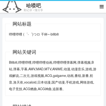
哈喽吧
勤记录 • 懂分享
网站标题
哔哩哔哩 (゜-゜)つロ 干杯~-bilibili
网站关键词
Bilibili,哔哩哔哩,哔哩哔哩动画,哔哩哔哩弹幕网,弹幕视频,B
站,弹幕,字幕,AMV,MAD,MTV,ANIME,动漫,动漫音乐,游戏,游
戏解说,二次元,游戏视频,ACG,galgame,动画,番组,新番,初
音,洛天依,vocaloid,日本动漫,国产动漫,手机游戏,网络游戏,
电子竞技,ACG燃曲,ACG神曲,追新番,