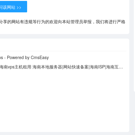
该网站 >>
分享的网站有违规等行为的欢迎向本站管理员举报，我们将进行严格
wered by CmsEasy
海南域名注册 海南企业邮局 海南虚拟主机 海南服务器出租托管 海南vps主机租用 海南本地服务器|网站快速备案|海南ISP|海南互联网接入商