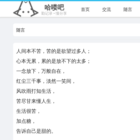
哈喽吧
首页
交流
随言
勤记录 • 懂分享
随言
人间本不苦，苦的是欲望过多人；
心本无累，累的是放不下的太多；
一念放下，万般自在，
红尘三千事，淡然一笑间，
风吹雨打知生活，
苦尽甘来懂人生，
生活很苦，
加点糖，
告诉自己是甜的。