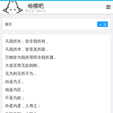
哈喽吧
勤记录 • 懂分享
随言
写
凡我所失，皆非我所有，
凡我所求，皆受其所困，
万物皆为我所用而非我所属，
大道至简无欲则刚，
无为则无所不为，
自逼为王，
他逼为臣，
不逼为奴；
外柔内柔，人辱之；