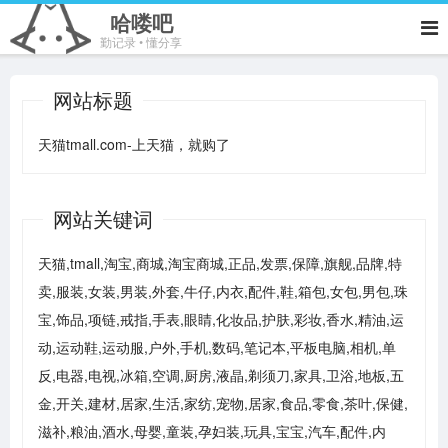
哈喽吧
勤记录 • 懂分享
网站标题
天猫tmall.com-上天猫，就购了
网站关键词
天猫,tmall,淘宝,商城,淘宝商城,正品,发票,保障,旗舰,品牌,特
卖,服装,女装,男装,外套,牛仔,内衣,配件,鞋,箱包,女包,男包,珠
宝,饰品,项链,戒指,手表,眼睛,化妆品,护肤,彩妆,香水,精油,运
动,运动鞋,运动服,户外,手机,数码,笔记本,平板电脑,相机,单
反,电器,电视,冰箱,空调,厨房,液晶,剃须刀,家具,卫浴,地板,五
金,开关,建材,居家,生活,家纺,宠物,居家,食品,零食,茶叶,保健,
滋补,粮油,酒水,母婴,童装,孕妇装,玩具,宝宝,汽车,配件,内