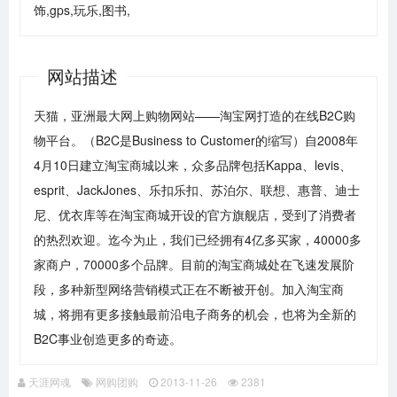
饰,gps,玩乐,图书,
网站描述
天猫，亚洲最大网上购物网站——淘宝网打造的在线B2C购
物平台。（B2C是Business to Customer的缩写）自2008年
4月10日建立淘宝商城以来，众多品牌包括Kappa、levis、
esprit、JackJones、乐扣乐扣、苏泊尔、联想、惠普、迪士
尼、优衣库等在淘宝商城开设的官方旗舰店，受到了消费者
的热烈欢迎。迄今为止，我们已经拥有4亿多买家，40000多
家商户，70000多个品牌。目前的淘宝商城处在飞速发展阶
段，多种新型网络营销模式正在不断被开创。加入淘宝商
城，将拥有更多接触最前沿电子商务的机会，也将为全新的
B2C事业创造更多的奇迹。
天涯网魂
网购团购
2013-11-26
2381