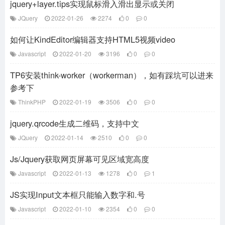
jquery+layer.tips实现鼠标滑入滑出显示或关闭
JQuery
2022-01-26
2274
0
0
如何让KindEditor编辑器支持HTML5视频video
Javascript
2022-01-20
3196
0
0
TP6安装think-worker（workerman），如有踩坑可以进来
参考下
ThinkPHP
2022-01-19
3506
0
0
jquery.qrcode生成二维码，支持中文
JQuery
2022-01-14
2510
0
0
Js/Jquery获取网页屏幕可见区域宽高度
Javascript
2022-01-13
1278
0
1
JS实现Input文本框只能输入数字和.号
Javascript
2022-01-10
2354
0
0