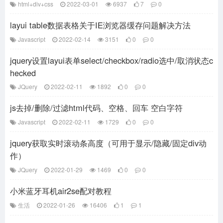
html+div+css
2022-03-01
6937
7
0
layui table数据表格关于IE浏览器缓存问题解决方法
Javascript
2022-02-14
3151
0
0
jquery设置layui表单select/checkbox/radio选中/取消状态c
hecked
JQuery
2022-02-11
1892
0
0
js去掉/删除/过滤html代码、空格、回车 空白字符
Javascript
2022-02-11
1729
0
0
jquery获取实时滚动条高度（可用于显示/隐藏/固定div动
作）
JQuery
2022-01-29
1469
0
0
小米蓝牙耳机air2se配对教程
生活
2022-01-26
16406
1
1