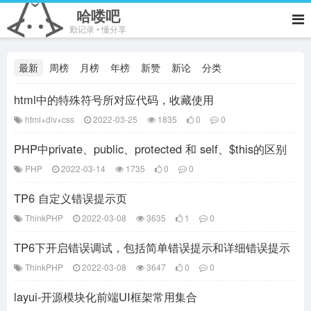
哈喽吧
勤记录 • 懂分享
最新
周榜
月榜
年榜
新赞
新论
分类
html中的特殊符号所对应代码，收藏使用
html+div+css
2022-03-25
1835
0
0
PHP中private、public、protected 和 self、$this的区别
PHP
2022-03-14
1735
0
0
TP6 自定义错误提示页
ThinkPHP
2022-03-08
3635
1
0
TP6下开启错误调试，包括简单错误提示和详细错误提示
ThinkPHP
2022-03-08
3647
0
0
layui-开源模块化前端UI框架常用集合