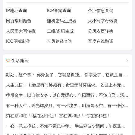
IP地址查询
ICP备案查询
企业信息查询
网页常用颜色
随机密码生成器
大小写字母转换
人民币大写转换
二维/条码生成
公历农历转换
ICO图标制作
台风路径查询
百度在线翻译
生活随言
独处，这个事： 你介意了，它就是孤独。 你享受了，它就是自由。
人生九悟： 1.命里有时终须有，命里无时莫强求。 2.世上本无事槦人自扰之。 3.睡前原谅一切，醒来不问过往。 4.平安健康是财富，无病无灾。 5.人心换人心，换不来就转身。 6.看破不说破，看透不说透。 7.得意时看淡，失意时看开。 8.知足常乐，一切随缘。 9.人生本过客，何须执着。
往后余生，以自律安身，以自爱暖心，向阳而行，不负自己，活成自己喜欢的模样！
有一种人生，叫光辉岁月。有一种境界，叫海阔天空。有一种心态，叫不可一世。 有一种亲情，叫真的爱你。有一种乡音，叫农民。 有一种爱情，叫喜欢你。 有一种路途，叫灰色轨迹。 有一种知己，叫情人。有一种情结，叫长城。 有一种和平，叫AMANI。 有一种行动，叫不再犹豫。 有一种父爱，叫大地。有一种孤独，叫冷雨夜。 有一种伤心，叫无尽空虚。 有一种无奈，叫岁月无声。有一种信仰，叫再见理想。有一种童真，叫月光光。有一种力量，叫冲开一切。有一种坚强，叫午夜怨曲。有一种感慨，叫谁伴我闯荡。 有一种坦然，叫无悔这一生。有一种思念，叫遥望。有一个歌手，叫黄家驹。 有一支乐队，叫BEYOND。三十多年，一晃而过！精神永留心间，致敬家驹！！
穷在犟和杠！ 福在忍个让！ 富在谋和思！ 悔在怒和狂！
一心一意去挣钱，不知不觉已中年。 半生奔波少清闲，午夜孤枕难入眠。 青山不老我不闲，一生忙碌为油盐。 风风雨雨几十载，转眼黄土埋胸前。 我笑青山颜不变，青山笑我已暮年。 如牛到老不得闲，得闲已与山共眠。 半生风雨半生寒，一杯浊酒敬流年。 回首过往半生路，七分酸楚三分甜。 岁月赠我两鬓霜，红尘赐我一身伤。 尝遍人间千般苦，颜衰依旧笑夕阳。