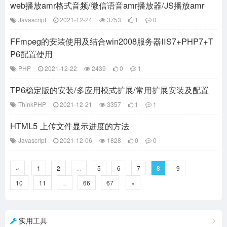
web播放amr格式音频/微信语音amr播放器/JS播放amr
Javascript
2021-12-24
3753
1
0
FFmpeg的安装使用及结合win2008服务器IIS7+PHP7+T
P6配置使用
PHP
2021-12-22
2439
0
1
TP6稳定版的安装/多应用模式扩展/常用扩展安装及配置
ThinkPHP
2021-12-21
3357
1
1
HTML5 上传文件显示进度的方法
Javascript
2021-12-06
1828
0
0
«
1
2
...
5
6
7
8
9
10
11
...
66
67
»
实用工具