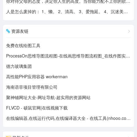
你对待父母的态度，决定你人生的高度。当你能力配不上你的欲望的时候，要学会控制欲望，并对自己的能力有认知、对自己的消费有规划、对自己的欲望有克制。
人是怎么废掉的： 1、懒。 2、清高。 3、爱拖延。 4、沉迷美色。 5、没有自控力。 6、不思考不学习。 7、安慰式自我欺骗。 8、胆小如鼠不敢打拼。 9、不懂示弱找别人帮助。 10、满脑子都是鸡毛蒜皮，忽略重大事情的选择。
资源友链
免费在线绘图工具
ProcessOn思维导图流程图-在线画思维导图流程图_在线作图实时协作
德力玻璃集团
高性能PHP应用容器 workerman
海南语菲项目管理有限公司
聚神铺网址大全-网址导航-超实用的资源网站
FLVCD - 硕鼠官网|在线视频下载
在线编辑器,在线运行代码,在线编译器大全 - 在线工具(nhooo.com)