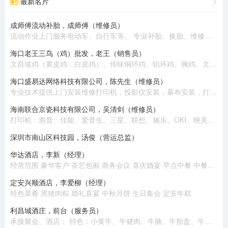
最新名片
成师傅流动补胎，成师傅（维修员）
流动作业上门服务电动车、自行车等。 专业补胎、换胎、维修、换电池、收电池回收旧电动车。 热情周到、上门服务。
海口老王三鸟（鸡）批发，老王（销售员）
文昌坡鸡（黄皮鸡，白皮鸡）、传味铜环鸡、铝环鸡、腌鸡、文昌公鸡、乌鸡、老鸡、半老鸡、公鸡（大脚）
海口盛易达网络科技有限公司，陈先生（维修员）
专业技术提供上​‌‌门安装维修打印机，投影仪安装，幕布安装，打印耗材配送，电脑组装，笔记本电脑维修，收银机维修，监控安装，网络布线，高清摄像头安装，网络组建，背景音乐安装等 。 公司有专业技术员十几名，随时提供上门安装维修服务，价格优惠，质量保证！
海南联合京瓷科技有限公司，吴清剑（维修员）
打印机：惠普、佳能、爱普生、三星、联想、施乐、OKI、映美、兄弟、富士通、得实、京瓷、中税。 复印机：施乐、东芝、佳能、理光、夏普、京瓷、美能达、震旦。 扫描仪：惠普、佳能、爱普生、柯达、汉王、富士通、紫光、中晶。 电脑：联想、惠普、华硕。 耗材：各类品牌原装国产。
深圳市南山区科技园，汤俊（营运总监）
华达酒店，李新（经理）
经营范围 豪华客户 茶艺包厢 商务会议 喜庆婚宴 早点中餐 中餐包厢
定安兴顺酒店，李爱柳（经理）
特色菜肴 黑猪肉粽 婚礼喜宴 中秋月饼 生日集会 定安年糕
利昌城酒庄，前台（服务员）
承接聚会、酒店； 特色：小黄牛、牛健肉、牛腩、牛胎盘、牛百叶、牛鞭、炸牛排、煎牛肉、肥牛。